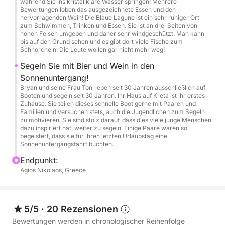
während Sie ins kristallklare Wasser springen! Mehrere
Trinken und Essen. Sie ist an drei Seiten von hohen
Bewertungen loben das ausgezeichnete Essen und den
hervorragenden Wein! Die Blaue Lagune ist ein sehr ruhiger Ort
Felsen umgeben und daher sehr windgeschützt. Man
zum Schwimmen, Trinken und Essen. Sie ist an drei Seiten von
kann bis auf den Grund sehen und es gibt dort viele
hohen Felsen umgeben und daher sehr windgeschützt. Man kann
bis auf den Grund sehen und es gibt dort viele Fische zum
Fische zum Schnorcheln. Die Leute wollen gar nicht
Schnorcheln. Die Leute wollen gar nicht mehr weg!
mehr weg!
Segeln Sie mit Bier und Wein in den
Sonnenuntergang!
Hier ist eine 5-Sterne-Bewertung, die unser Reiseziel
Bryan und seine Frau Toni leben seit 30 Jahren ausschließlich auf
beschreibt: „Unsere Familie hatte kürzlich das
Booten und segeln seit 30 Jahren. Ihr Haus auf Kreta ist ihr erstes
Vergnügen, freitags mit dem bemerkenswerten
Zuhause. Sie teilen dieses schnelle Boot gerne mit Paaren und
Familien und versuchen stets, auch die Jugendlichen zum Segeln
Skipper Bryan eine Sonnenuntergangskreuzfahrt zu
zu motivieren. Sie sind stolz darauf, dass dies viele junge Menschen
unternehmen. Das gesamte Erlebnis war einfach
dazu inspiriert hat, weiter zu segeln. Einige Paare waren so
begeistert, dass sie für ihren letzten Urlaubstag eine
magisch und ein unvergessliches Highlight unserer
Sonnenuntergangsfahrt buchten.
Kretareise.
Endpunkt:
Agios Nikolaos, Greece
Vom ersten Moment an, als wir von Agios Nikolaos
aus in See stachen, wurden wir mit
aufschlussreichen Gesprächen mit Bryan verwöhnt,
5/5
·
20 Rezensionen
dessen Wissen und Geschichten der Reise einen
Bewertungen werden in chronologischer Reihenfolge
einzigartigen Charme verliehen. Sein tadelloser