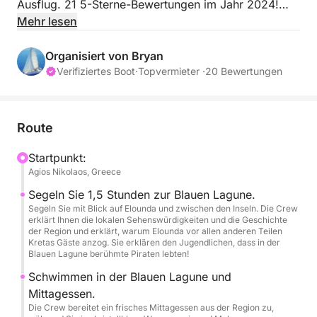
Ausflug. 21 5-Sterne-Bewertungen im Jahr 2024!
Wir sind stolz darauf, dass die Kreuzfahrten zur
Mehr lesen
Blauen Lagune auf diesem schnellen, geräumigen
Katamaran, inklusive Mittagessen und unbegrenzt
Organisiert von Bryan
Wein und Bier, im Jahr 2024 21 5-Sterne-
Verifiziertes Boot
·
Topvermieter ·
20 Bewertungen
Bewertungen auf dieser und anderen Websites
erhalten haben. Die Bewertungen besagen, der Wein
sei „hervorragend“ und das Mittagessen „exzellent“.
Route
Ausflüge zur Blauen Lagune und nach Spinalonga:
Die 8-stündige Fahrt bietet genug Zeit für die Blaue
Startpunkt:
Agios Nikolaos, Greece
Lagune und Spinalonga oder für einen zweiten
Badestopp. Eine Tageskreuzfahrt oder die
Segeln Sie 1,5 Stunden zur Blauen Lagune.
friedlichen und spektakulären
Segeln Sie mit Blick auf Elounda und zwischen den Inseln. Die Crew
erklärt Ihnen die lokalen Sehenswürdigkeiten und die Geschichte
Sonnenuntergangskreuzfahrten ab 600 €. Schreiben
der Region und erklärt, warum Elounda vor allen anderen Teilen
Sie uns für unsere besten Preise und für besondere
Kretas Gäste anzog. Sie erklären den Jugendlichen, dass in der
Blauen Lagune berühmte Piraten lebten!
Kreuzfahrten. Bisher zwei Heiratsanträge! Sind
Jugendliche an Bord? Wir bringen sie gerne mit an
Schwimmen in der Blauen Lagune und
Bord! Der Rekord ist erst 5 Jahre alt! Die Blaue
Mittagessen.
Die Crew bereitet ein frisches Mittagessen aus der Region zu,
Lagune ist ein sehr ruhiger Ort zum Schwimmen,