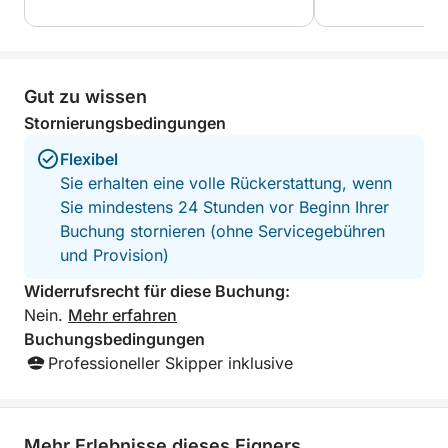
fishing. Everything was perfectly
very communicativ
arranged — delicious food and drinks,
boat whilst Jenny
something for everyone, and
with snacks and 
outstanding service from start to finish.
highly reccomend
The crew made us feel completely
outing.
Gut zu wissen
welcome and taken care of throughout
Stornierungsbedingungen
the entire day. We are incredibly
grateful for this unforgettable and fully
Flexibel
organized experience. Highly
Sie erhalten eine volle Rückerstattung, wenn
recommended to anyone looking for a
Sie mindestens 24 Stunden vor Beginn Ihrer
relaxing, fun, and special day on the
Buchung stornieren (ohne Servicegebühren
water!
und Provision)
Widerrufsrecht für diese Buchung:
Nein.
Mehr erfahren
Buchungsbedingungen
Professioneller Skipper inklusive
Mehr Erlebnisse dieses Eigners