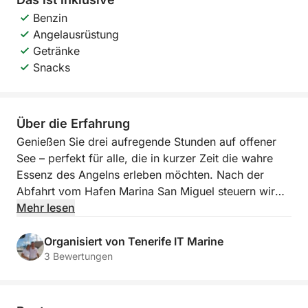
Benzin
Angelausrüstung
Getränke
Snacks
Über die Erfahrung
Genießen Sie drei aufregende Stunden auf offener
See – perfekt für alle, die in kurzer Zeit die wahre
Essenz des Angelns erleben möchten. Nach der
Abfahrt vom Hafen Marina San Miguel steuern wir
die besten Angelplätze der Region an, wo Sie
Mehr lesen
Thunfisch, Barrakuda oder Schwertfisch fangen
können. Dazu gibt es kühle Getränke an Bord und
Organisiert von Tenerife IT Marine
ein erfahrenes Team an Ihrer Seite.
3 Bewertungen
Dieses Erlebnis ist ideal für Familien,
Freundesgruppen oder alle, die das Meer exklusiv