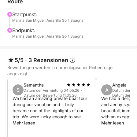
Route
und entspannt erleben möchten, ohne den ganzen
Tag dafür zu bezahlen. Unser Boot ist mit
Startpunkt:
Marina San Miguel, Amarilla Golf, Spagna
professioneller Ausrüstung und komfortablen
Räumlichkeiten ausgestattet und bietet maximalen
Endpunkt:
Komfort. Anders als bei überfüllten Ausflügen
Marina San Miguel, Amarilla Golf, Spagna
bestimmen Sie hier das Tempo und den Stil Ihres
Abenteuers.
5/5
·
3 Rezensionen
Bewertungen werden in chronologischer Reihenfolge
angezeigt
Samantha
Angela
S
A
Datum der Vermietung 04.05.26 ·
Datum der Ver
Datum der Bewertung 11.05.26
Datum der Be
We had an amazing private boat tour
We had a delightf
during our vacation and it truly
and Jenny's yach
became one of the highlights of our
beautifull, immac
trip. We were lucky enough to see
with an exception
dolphins, enjoy complete relaxation on
Mehr lesen
interior. It would
Mehr lesen
board, and the men at the back of the
a long stay on th
boat even had the chance to do some
Jenny were super