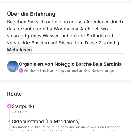
Über die Erfahrung
Begeben Sie sich auf ein luxuriöses Abenteuer durch
das bezaubernde La-Maddalena-Archipel, wo
smaragdgrünes Wasser, unberührte Strände und
versteckte Buchten auf Sie warten. Diese 7-stündige
Kreuzfahrt startet in Cala Bitta (Baja Sardinia) und
Mehr lesen
verspricht einen Tag voller unvergesslicher
Landschaften, erfrischender Bademomente und
Organisiert von Noleggio Barche Baja Sardinia
mediterraner Lebensfreude. Ideal für Natur- und
Verifiziertes Boot
·
Topvermieter ·
28 Bewertungen
Sonnenanbeter: Diese Tour bringt Sie ganz nah an
die atemberaubendsten Juwelen Sardiniens heran.
Mit ihrer ausgewogenen Mischung aus Erkundung,
Route
Schwimmen und Entspannung bietet diese
Kreuzfahrt ein perfektes Stück sardisches Paradies –
Startpunkt:
Cala Bitta
ein Genuss für die Sinne und Balsam für die Seele.
Treibstoffkosten sind nicht inbegriffen.
Oktopusstrand (La Maddalena)
Auf dieser Tour besuchen Sie die schönsten Inseln
Beginnen Sie Ihre Reise mit einem Bad an diesem wunderschönen