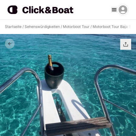
Startseite
/
Sehenswürdigkeiten
/
Motorboot Tour
/
Motorboot Tour Baja Sard