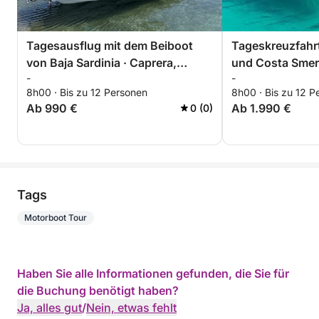
Tagesausflug mit dem Beiboot
Tageskreuzfahrt
von Baja Sardinia · Caprera,
und Costa Smer
-
-
Spargi und La Maddalena
8h00 · Bis zu 12 Personen
8h00 · Bis zu 12 P
Ab 990 €
Ab 1.990 €
0 (0)
Tags
Motorboot Tour
Haben Sie alle Informationen gefunden, die Sie für
die Buchung benötigt haben?
Ja, alles gut
/
Nein, etwas fehlt