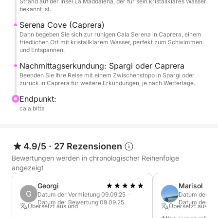
Strand auf der Insel La Maddalena, der für sein kristallklares Wasser
des La-Maddalena-Archipels:
bekannt ist.
Maddalena
Serena Cove (Caprera)
Caprera
Dann begeben Sie sich zur ruhigen Cala Serena in Caprera, einem
Budelli, Santa Maria, Razzoli
friedlichen Ort mit kristallklarem Wasser, perfekt zum Schwimmen
und Entspannen.
Spargi
Nachmittagserkundung: Spargi oder Caprera
Beenden Sie Ihre Reise mit einem Zwischenstopp in Spargi oder
zurück in Caprera für weitere Erkundungen, je nach Wetterlage.
Endpunkt:
cala bitta
4.9/5
·
27 Rezensionen
Bewertungen werden in chronologischer Reihenfolge
angezeigt
Georgi
Marisol
G
Datum der Vermietung 09.09.25 ·
Datum der Ver
Datum der Bewertung 09.09.25
Datum der Be
Übersetzt aus und
Übersetzt aus Eng