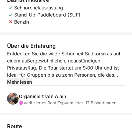
Schnorchelausrüstung
Stand-Up-Paddleboard (SUP)
Benzin
Über die Erfahrung
Entdecken Sie die wilde Schönheit Südkorsikas auf
einem außergewöhnlichen, neunstündigen
Privatausflug. Die Tour startet um 9:00 Uhr und ist
ideal für Gruppen bis zu zehn Personen, die das
türkisfarbene Wasser und die Granitfelsen der
Mehr lesen
Region in entspannter Atmosphäre erkunden
möchten. Diese Reise bietet die perfekte Auszeit von
Organisiert von Alain
einigen der unberührtesten Küstenlandschaften des
Verifiziertes Boot
·
Topvermieter ·
17 Bewertungen
Mittelmeers.
Die Reiseroute ist flexibel und kann ganz nach Ihren
Route
Wünschen angepasst werden. Die meisten unserer