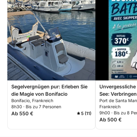
Segelvergnügen pur: Erleben Sie
Unvergessliche 
die Magie von Bonifacio
See: Verbringen
Bonifacio, Frankreich
Port de Santa Manz
damit, Bonifaci
8h30 · Bis zu 7 Personen
Frankreich
9h00 · Bis zu 8 Pe
Ab 550 €
5 (11)
Ab 500 €