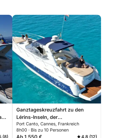
Ganztageskreuzfahrt zu den
ab
Lérins-Inseln, der
Port Canto, Cannes, Frankreich
Milliardärsbucht und dem Schloss
8h00 · Bis zu 10 Personen
der Eisernen Maske
Ab 1.550 €
5 (8)
4.8 (12)