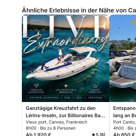
Ähnliche Erlebnisse in der Nähe von C
Ganztägige Kreuzfahrt zu den
Entspanne
Lérins-Inseln, zur Billionaires Bay
lang an B
Vieux port, Cannes, Frankreich
Port Canto,
und nach Théoule-sur-Mer
Bootes ru
8h00 · Bis zu 8 Personen
4h00 · Bis
Spezieller
Ab 1.920 €
Ab 650 €
5 (8)