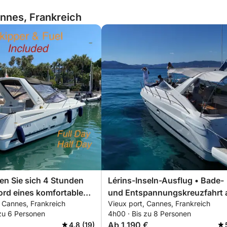
annes, Frankreich
n Sie sich 4 Stunden
Lérins-Inseln-Ausflug • Bade-
ord eines komfortablen
und Entspannungskreuzfahrt 
 Cannes, Frankreich
Vieux port, Cannes, Frankreich
nd um die Lérins-Inseln.
Cannes
 zu 6 Personen
4h00 · Bis zu 8 Personen
 Rabatt für Paare!
Ab 1.190 €
4.8 (19)