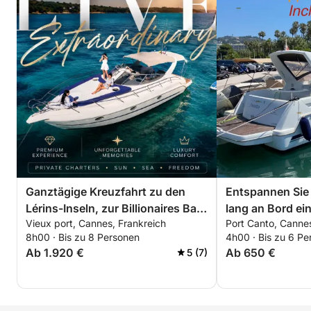
Ganztägige Kreuzfahrt zu den
Entspannen Sie
Lérins-Inseln, zur Billionaires Bay
lang an Bord ei
Vieux port, Cannes, Frankreich
Port Canto, Cannes
und nach Théoule-sur-Mer
Bootes rund um 
8h00 · Bis zu 8 Personen
4h00 · Bis zu 6 Pe
Spezieller Rabat
Ab 1.920 €
Ab 650 €
5 (7)