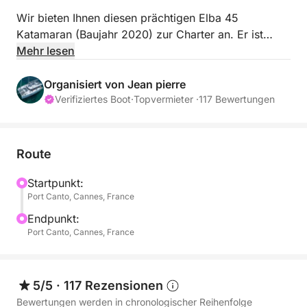
Wir bieten Ihnen diesen prächtigen Elba 45
Katamaran (Baujahr 2020) zur Charter an. Er ist
komplett ausgestattet und ideal für einen
Mehr lesen
Tagesausflug oder eine abendliche Bootstour.
Organisiert von Jean pierre
Gehen Sie mit Ihrem professionellen Skipper an Bord
Verifiziertes Boot
·
Topvermieter ·
117 Bewertungen
und erleben Sie ein einzigartiges Abenteuer auf See:
Segeln, entspannende Momente, kulinarische
Köstlichkeiten, Feiern oder die Entdeckung einsamer
Route
Buchten mit kristallklarem Wasser.
Startpunkt:
Port Canto, Cannes, France
Das Boot ist mit zahlreichen Annehmlichkeiten
ausgestattet, damit Sie Ihren Tag optimal nutzen
Endpunkt:
können: 3 Stand-Up-Paddleboards, 1 Doppelkajak,
Port Canto, Cannes, France
Tauchermasken und Schnorchel sowie ein Beiboot
für die einfache Navigation vor Anker.
5/5
·
117 Rezensionen
Für ein noch umfassenderes Erlebnis bieten wir Ihnen
Bewertungen werden in chronologischer Reihenfolge