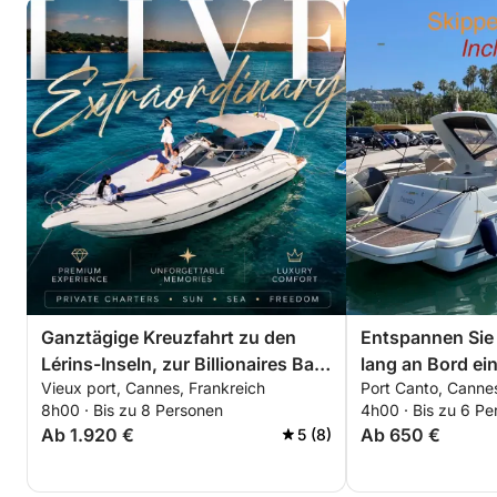
Ganztägige Kreuzfahrt zu den
Entspannen Sie
Lérins-Inseln, zur Billionaires Bay
lang an Bord ei
Vieux port, Cannes, Frankreich
Port Canto, Cannes
und nach Théoule-sur-Mer
Bootes rund um 
8h00 · Bis zu 8 Personen
4h00 · Bis zu 6 Pe
Spezieller Rabat
Ab 1.920 €
Ab 650 €
5 (8)