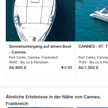
zusätzliche Ziele können je nach Entfernung
zusätzliche Kosten anfallen.
Diese Reise bietet die perfekte Kombination aus
Komfort, Flexibilität und Entdeckungen entlang der
Côte d’Azur.
Sonnenuntergang auf einem Boot
CANNES - ST. 
- Cannes
Port Canto, Cannes, Frankreich
Port Canto, Cannes
4h00 · Bis zu 8 Personen
7h30 · Bis zu 8 Pe
Ab 900 €
Ab 1.350 €
0 (0)
Ähnliche Erlebnisse in der Nähe von Cannes,
Frankreich