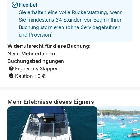
Flexibel
🔸 4 Schnorchelmasken: inklusive
Sie erhalten eine volle Rückerstattung, wenn
Sie mindestens 24 Stunden vor Beginn Ihrer
🔸 SUP-Paddleboard: 40 € (einzeln), 60 € (2
Buchung stornieren (ohne Servicegebühren
Paddleboards)
und Provision)
Widerrufsrecht für diese Buchung:
🔸 Transparentes Kajak: 60 €
Nein.
Mehr erfahren
Buchungsbedingungen
🔸 Ein Bluetooth-Musiksystem von JBL (Boombox 3)
Eigner als Skipper
zum Entspannen oder für die richtige Atmosphäre
Kaution : 0 €
mit Ihren Lieblingssongs
🔸 Für noch mehr Komfort steht Ihnen eine große
Badeplattform am Heck des Bootes zur Verfügung
Mehr Erlebnisse dieses Eigners
Mittagessen: auf Anfrage
1 Tablett mit frischen Speisen + 6 x 0,5 l stilles
Wasser + 6 x 0,33 l Cola: 70 €
Bier, Roséwein, Sekt auf Anfrage