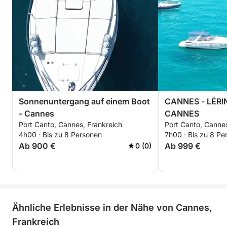
Rotwein wird an Bord nicht akzeptiert!
Kostenloses Angebot: Sie bringen Ihre eigenen
Speisen und Getränke mit (Kühlschrank und Kühlbox
stehen zur Verfügung).
Ich biete Ihnen für 150 € einen Kurzfilm über den
Tagesausflug mit Drohne, GoPro
Sonnenuntergang auf einem Boot
CANNES - LÉRI
(Unterwasseraufnahmen) und Handykamera an.
- Cannes
CANNES
Port Canto, Cannes, Frankreich
Port Canto, Cannes
Ich erwarte Sie an Bord.
4h00 · Bis zu 8 Personen
7h00 · Bis zu 8 Pe
Ab 900 €
Ab 999 €
0 (0)
Ähnliche Erlebnisse in der Nähe von Cannes,
Frankreich