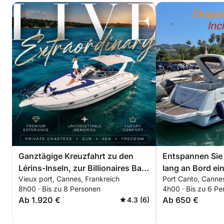
Ganztägige Kreuzfahrt zu den
Entspannen Sie
Lérins-Inseln, zur Billionaires Bay
lang an Bord ei
Vieux port, Cannes, Frankreich
Port Canto, Cannes
und nach Théoule-sur-Mer
Bootes rund um 
8h00 · Bis zu 8 Personen
4h00 · Bis zu 6 Pe
Spezieller Rabat
Ab 1.920 €
Ab 650 €
4.3 (6)