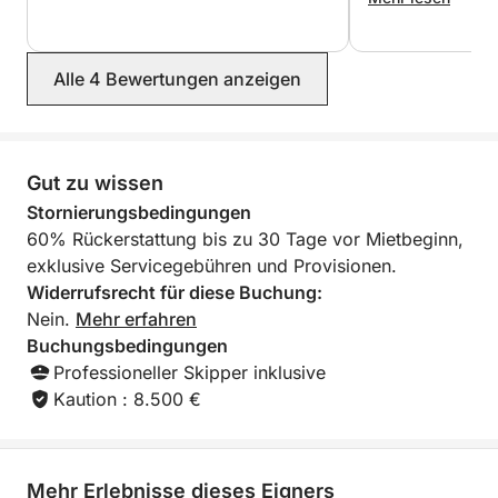
zwischen luxuriösen Villen und türkisfarbenem
Wasser – perfekt für ein letztes Bad oder zum
Entspannen in der Sonne.
Alle 4 Bewertungen anzeigen
Rückfahrt nach Cannes – 18:00 Uhr
Gemütliche Rückfahrt nach Cannes mit Ankunft um
18:00 Uhr und unvergesslichen Erinnerungen.
Gut zu wissen
Stornierungsbedingungen
⸻
60% Rückerstattung bis zu 30 Tage vor Mietbeginn,
exklusive Servicegebühren und Provisionen.
Im Paket enthalten:
Widerrufsrecht für diese Buchung:
Nein.
Mehr erfahren
• Privater Bali 4.2 Katamaran
Buchungsbedingungen
• Professioneller Skipper
Professioneller Skipper inklusive
• Erfrischungsgetränke an Bord
Kaution : 8.500 €
• Treibstoff inklusive
• Ganztägige Tour (10:00–18:00 Uhr)
Ein exklusives Mittelmeer-Erlebnis, ideal für Paare,
Mehr Erlebnisse dieses Eigners