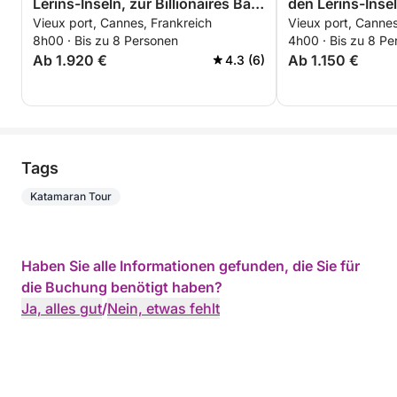
Lérins-Inseln, zur Billionaires Bay
den Lérins-Inse
Vieux port, Cannes, Frankreich
Vieux port, Cannes
und nach Théoule-sur-Mer
8h00 · Bis zu 8 Personen
4h00 · Bis zu 8 Pe
Ab 1.920 €
Ab 1.150 €
4.3 (6)
Tags
Katamaran Tour
Haben Sie alle Informationen gefunden, die Sie für
die Buchung benötigt haben?
Ja, alles gut
/
Nein, etwas fehlt