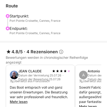
Route
Schwimmen & Entspannen an den Inseln
Ankern Sie in einsamen Buchten und genießen Sie
Startpunkt:
Port Pointe Croisette, Cannes, France
das Meer in vollen Zügen: Schwimmen, Entspannen
auf dem geräumigen Deck der Bali 4.2 und gesellige
Endpunkt:
Stunden an Bord. Erfrischungsgetränke sind
Port Pointe Croisette, Cannes, France
inklusive.
Besuch des Unterwassermuseums
4.8/5
·
4 Rezensionen
Erleben Sie einen einzigartigen Besuch im
Bewertungen werden in chronologischer Reihenfolge
Unterwassermuseum von Cannes. Flossen, Maske
angezeigt
und Schnorchel genügen, um die
JEAN CLAUDE
Antonio
Unterwasserskulpturen in ihrer außergewöhnlichen
A
Datum der Vermietung 25.07.26 ·
Datum der Ver
Umgebung zu bewundern.
Datum der Bewertung 25.07.26
Datum der Be
Übersetzt aus Französisch
Übersetzt aus Sp
Das Boot entsprach voll und ganz
Sowohl Fabrice a
Bucht der Milliardäre
unseren Erwartungen. Die Besatzung
dafür gesorgt, da
Am Nachmittag segeln wir zur legendären Bucht der
war sehr professionell und freundlich.
außergewöhnlich w
Milliardäre. Ein eleganter Ankerplatz, eingebettet
Mehr lesen
paar fantastisch
ist in einem perf
Mehr lesen