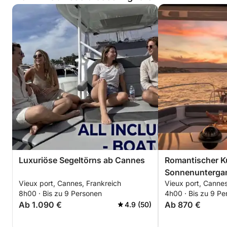
Freunde oder Familien, um die schönsten Orte der
Côte d’Azur vom Wasser aus zu entdecken.
Luxuriöse Segeltörns ab Cannes
Romantischer Ku
Sonnenunterga
Vieux port, Cannes, Frankreich
Vieux port, Cannes
auf See
8h00 · Bis zu 9 Personen
4h00 · Bis zu 9 Pe
Ab 1.090 €
Ab 870 €
4.9 (50)