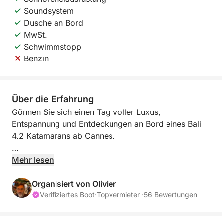
Soundsystem
Dusche an Bord
MwSt.
Schwimmstopp
Benzin
Über die Erfahrung
Gönnen Sie sich einen Tag voller Luxus,
Entspannung und Entdeckungen an Bord eines Bali
4.2 Katamarans ab Cannes.
Abfahrt um 10:00 Uhr – Herzlich willkommen an
Mehr lesen
Bord!
Gehen Sie von Port Canto aus und lassen Sie sich
Organisiert von Olivier
von Ihrem erfahrenen Skipper begleiten. Segeln Sie
Verifiziertes Boot
·
Topvermieter ·
56 Bewertungen
zu den kristallklaren Gewässern der Lérins-Inseln,
einem Naturjuwel gegenüber der Croisette.