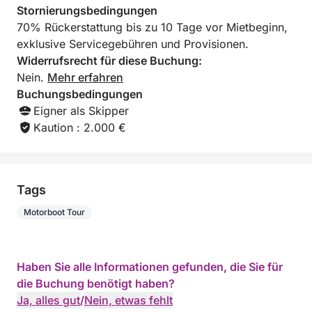
Stornierungsbedingungen
Nach so einem Tag voller Sonne,
70% Rückerstattung bis zu 10 Tage vor Mietbeginn,
Sehenswürdigkeiten, Erinnerungen und Sport werden
exklusive Servicegebühren und Provisionen.
Sie abends sicher tief und fest schlafen.
Widerrufsrecht für diese Buchung:
Nein.
Mehr erfahren
Dieser typische Tagesablauf ist natürlich keine
Buchungsbedingungen
Pflicht. Hauptsache, Sie können das tun, was Ihnen
Eigner als Skipper
am meisten Spaß macht.
Kaution : 2.000 €
Das Boot wurde seit meinem Besitz nach jeder
Benutzung mit Süßwasser abgespült und ist daher in
exzellentem Zustand.
Tags
Es hat einen 115-PS-Motor und zieht problemlos drei
Motorboot Tour
Wakeboarder gleichzeitig (mit drei verschiedenen
Leinen!).
Haben Sie alle Informationen gefunden, die Sie für
Das Boot steht auf einem Trailer und wird
die Buchung benötigt haben?
vorzugsweise von der Slipanlage in Piquey zu
Ja, alles gut
/
Nein, etwas fehlt