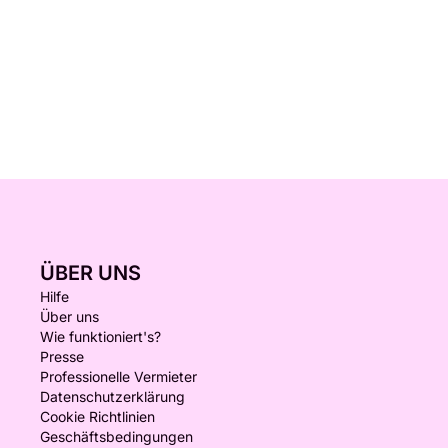
Wasser gelassen.
Ich bin bezüglich der Mietzeiten sehr flexibel und
komme Ihnen gerne entgegen. Und vor allem: immer
mit einem Lächeln und guter Laune!
Bootsvermietung mit Kapitän für einen ganzen oder
halben Tag.
Ich verspreche, alle interessierten Teilnehmer aufs
Wasser zu bringen! :)
ÜBER UNS
Hilfe
Über uns
Wie funktioniert's?
Presse
Professionelle Vermieter
Datenschutzerklärung
Cookie Richtlinien
Geschäftsbedingungen