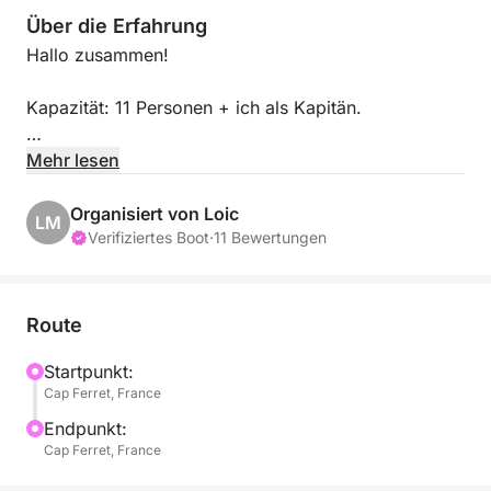
Über die Erfahrung
Hallo zusammen!
Kapazität: 11 Personen + ich als Kapitän.
Ich biete Ihnen die Möglichkeit, mein RIB mit mir zu
Mehr lesen
steuern.
Organisiert von Loic
LM
Zu vermieten: Capelli Tempest 626 RIB in Top-
Verifiziertes Boot
·
11 Bewertungen
Zustand – inklusive Kapitän! Ausgestattet mit Bug-
und Hecktisch, optionalem Skimast, Sonnensegel,
Dusche und Sonnendeck.
Route
Ein typischer Tag auf dem Wasser sieht
Startpunkt:
Cap Ferret, France
folgendermaßen aus:
Endpunkt:
Eine Fahrt entlang der Strandvillen (immer ein
Cap Ferret, France
wunderschöner Anblick!).