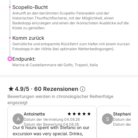
Nicht im Preis enthalten:
Scopello-Bucht
Ankunft an den berühmten Scopello-Felsnadeln und der
historischen Thunfischfischerei, mit der Möglichkeit, einen
- Anlaufhäfen (nach Wahl des Kunden)
Badestopp einzulegen und einen der ikonischsten Ausblicke auf die
- Treibstoffkosten (variieren je nach gewählter Tour)
Küste zu genießen.
Hier einige nützliche Informationen:
Komm zurück
Gemütliche und entspannte Rückfahrt zum Hafen mit einem kurzen
Fotostopp in der Höhle (bei optimalen Wetterbedingungen).
2 Touren verfügbar:
Endpunkt:
Blaue Grotte, Cala Vruca und Scopello oder die
Marina di Castellammare del Golfo, Trapani, Italia
längere Tour: Blaue Grotte, Cala Vruca, Scopello,
Naturschutzgebiet Zingaro (mit 3 Stopps, insgesamt
6). Dies ist für mich die schönste Route. Sollten Sie
4.9/5
·
60 Rezensionen
andere Wünsche haben, lassen Sie es mich bitte
Bewertungen werden in chronologischer Reihenfolge
wissen.
angezeigt
Antoinette
Stephanie
Während des Ausflugs sind Stopps zum
A
S
Datum der Vermietung 04.08.26 ·
Datum der Ver
Schwimmen, Sonnenbaden und Genießen der
Datum der Bewertung 04.08.26
Datum der Bew
Our 6 hours spent with Stefano on our
Aussicht geplant. Wasser und ein kleiner Snack
excursion was very special. Drinks,