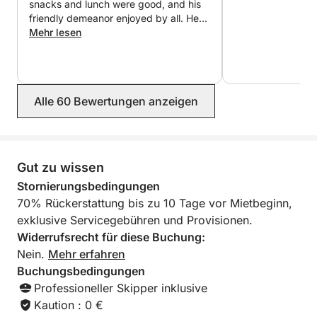
werden an Bord bereitgestellt, um das Erlebnis noch
snacks and lunch were good, and his
angenehmer zu gestalten. Die Treibstoffkosten
friendly demeanor enjoyed by all. He
was accommodating with requests
Mehr lesen
werden vor der Buchung mit dem Eigentümer
and we got to visit and enjoy the most
abgesprochen.
amazing spots. All communication with
the booking was clear. Highly
Ein perfektes Erlebnis für alle, die einen Tag inmitten
recommended!
Alle 60 Bewertungen anzeigen
von Natur, Meer und atemberaubenden Ausblicken
verbringen und einige der schönsten Buchten der
sizilianischen Küste entdecken möchten. Eine ideale
Aktivität für alle, die das sizilianische Meer auch bei
Gut zu wissen
wenig Zeit zwischen Natur, Entspannung und
Stornierungsbedingungen
atemberaubender Landschaft erleben möchten.
70% Rückerstattung bis zu 10 Tage vor Mietbeginn,
exklusive Servicegebühren und Provisionen.
Widerrufsrecht für diese Buchung:
Nein.
Mehr erfahren
Buchungsbedingungen
Professioneller Skipper inklusive
Kaution : 0 €