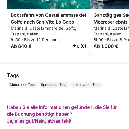
Bootsfahrt von Castellammare del
Ganztägiges Se
Golfo nach San Vito Lo Capo
Meereserlebnis
Marina di Castellammare del Golfo,
Marina di Castella
Naturschutzgeb
Trapani, Italien
Trapani, Italien
9h00 · Bis zu 12 Personen
8h00 · Bis zu 8 Pe
Ab 840 €
Ab 1.000 €
0 (0)
Tags
Motorboot Tour
Speedboot Tour
Luxusyacht Tour
Haben Sie alle Informationen gefunden, die Sie für
die Buchung benötigt haben?
Ja, alles gut
/
Nein, etwas fehlt