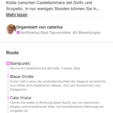
Küste zwischen Castellammare del Golfo und
Scopello. In nur wenigen Stunden können Sie in
kristallklares Wasser eintauchen, spektakuläre
Mehr lesen
Klippen bewundern und die Ruhe des Meeres
genießen.
Organisiert von caterina
Verifiziertes Boot
·
Topvermieter ·
60 Bewertungen
Die Fahrt führt Sie zu bezaubernden Orten wie der
Cala Bianca, die als eine der schönsten Buchten der
Region gilt, der wilden Cala Vruca und der
Route
berühmten Bucht von Scopello mit ihren markanten
Felsnadeln und der historischen Thunfischfischerei
Startpunkt:
Marina di Castellammare del Golfo, Trapani, Italia
mit Blick aufs Meer.
Blaue Grotte
Tagesmiete möglich.
Erster Halt in einer der schönsten Buchten der Gegend, berühmt für
ihre Höhle mit kristallklarem Wasser. Zeit zum Schwimmen und
Entspannen.
Im Preis enthalten:
Cala Vruca
Fahren Sie weiter in Richtung dieser Bucht, die von natürlichen
Kapitän
Klippen und kristallklarem Meer mit türkisfarbenem Meeresgrund
umgeben ist.