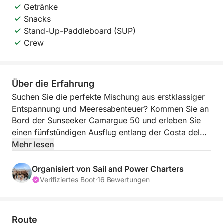
Getränke
Snacks
Stand-Up-Paddleboard (SUP)
Crew
Über die Erfahrung
Suchen Sie die perfekte Mischung aus erstklassiger
Entspannung und Meeresabenteuer? Kommen Sie an
Bord der Sunseeker Camargue 50 und erleben Sie
einen fünfstündigen Ausflug entlang der Costa del
Sol – mit sonnenverwöhnter Fahrt, Ankerzeit und
Mehr lesen
luxuriösen Annehmlichkeiten, die einen
gewöhnlichen Ausflug zu einem unvergesslichen Tag
Organisiert von Sail and Power Charters
machen.
Verifiziertes Boot
·
16 Bewertungen
Nach dem Verlassen von Estepona steuert Ihre Crew
die ruhigen Gewässer von Duquesa oder Sotogrande
Route