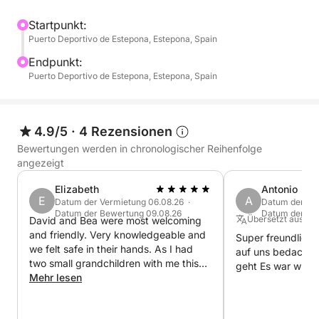
an. Entspannen Sie an Deck mit Ihrer Lieblings-
Playlist und kostenlosen Getränken, während Sie an
Startpunkt:
Puerto Deportivo de Estepona, Estepona, Spain
einigen der schönsten Küstenlandschaften
vorbeifahren. Nach dem Ankern haben Sie vollen
Endpunkt:
Zugriff auf Paddleboards und Schnorchel oder
Puerto Deportivo de Estepona, Estepona, Spain
können einfach eintauchen und sich von der warmen
Sonne treiben lassen. Mit viel Zeit für Bewegung und
Ruhe ist dieser Tag ein Genuss, den Sie ganz nach
4.9/5
·
4 Rezensionen
Ihrem Tempo gestalten können.
Bewertungen werden in chronologischer Reihenfolge
angezeigt
Die Sunseeker Camargue 50 steht für Eleganz und
Elizabeth
Antonio
Leistung. Sie ist ideal für alle, die Wert auf feine
E
A
Datum der Vermietung 06.08.26 ·
Datum der Ver
Details legen – wie Bluetooth-Lautsprecher, luxuriöse
Datum der Bewertung 09.08.26
Datum der Be
Übersetzt aus Sp
David and Bea were most welcoming
Sitzgelegenheiten und eine Crew, die sich um all Ihre
and friendly. Very knowledgeable and
Super freundlich
Wünsche kümmert. Planen Sie etwas Besonderes?
we felt safe in their hands. As I had
auf uns bedacht, 
Fragen Sie nach Catering, Jetskis oder einem
two small grandchildren with me this
geht Es war wu
was particularly important.
Mehr lesen
privaten DJ.
Ob für einen besonderen Anlass oder einfach nur