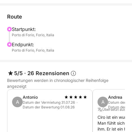
Route
Startpunkt:
Porto di Forio, Forio, Italia
Endpunkt:
Porto di Forio, Forio, Italia
5/5
·
26 Rezensionen
Bewertungen werden in chronologischer Reihenfolge
angezeigt
Antonio
Andrea
A
A
Datum der Vermietung 31.07.26 ·
Datum der Ver
Datum der Bewertung 01.08.26
Datum der Be
Übersetzt aus Ital
Ciro ist ein wunde
Man fühlt sich so
ihm. Er ist ein he