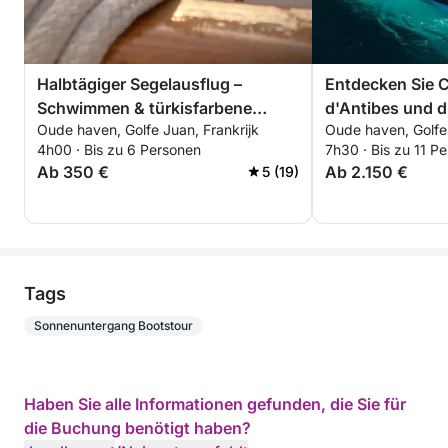
Halbtägiger Segelausflug –
Entdecken Sie 
Schwimmen & türkisfarbene
d'Antibes und d
Oude haven, Golfe Juan, Frankrijk
Oude haven, Golfe 
Buchten – Lérins-Inseln – Cap
vom Meer aus.
4h00 · Bis zu 6 Personen
7h30 · Bis zu 11 P
d'Antibes
Ab 350 €
Ab 2.150 €
5 (19)
Tags
Sonnenuntergang Bootstour
Haben Sie alle Informationen gefunden, die Sie für
die Buchung benötigt haben?