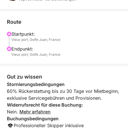
Côte d’Azur.
Ihr maßgeschneidertes Programm:
Route
Abfahrt am späten Nachmittag: Wir stechen in See,
sobald das Licht golden wird, und genießen eine
Startpunkt:
Vieux port, Golfe Juan, France
entspannte Fahrt entlang der Küste.
Endpunkt:
Der perfekte Ort: Wir ankern in einer ruhigen Bucht
Vieux port, Golfe Juan, France
(z. B. in der Bay of Plenty oder zwischen den Lérins-
Inseln), um den Sonnenuntergang hinter dem Esterel-
Gebirge zu bewundern.
Gut zu wissen
Stornierungsbedingungen
Exklusiver Aperitif: Genießen Sie eine Flasche
60% Rückerstattung bis zu 30 Tage vor Mietbeginn,
gekühlten Champagner, begleitet von lokalen
exklusive Servicegebühren und Provisionen.
Köstlichkeiten, und lauschen Sie dem sanften
Widerrufsrecht für diese Buchung:
Plätschern des Wassers.
Nein.
Mehr erfahren
Buchungsbedingungen
Baden im Sonnenuntergang: Für Abenteuerlustige:
Professioneller Skipper inklusive