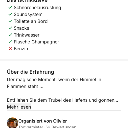
Schnorchelausrüstung
Soundsystem
Toilette an Bord
Snacks
Trinkwasser
Flasche Champagner
Benzin
Über die Erfahrung
Der magische Moment, wenn der Himmel in
Flammen steht …
Entfliehen Sie dem Trubel des Hafens und gönnen
Sie sich eine unvergessliche Auszeit. Ob
Mehr lesen
Heiratsantrag, Jahrestag oder einfach nur, um die
Zweisamkeit zu genießen – ich biete Ihnen ein
Organisiert von Olivier
exklusives Segelerlebnis zu den schönsten Orten der
Topvermieter ·
56 Bewertungen