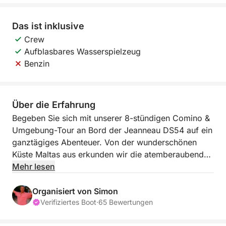
Das ist inklusive
Crew
Aufblasbares Wasserspielzeug
Benzin
Über die Erfahrung
Begeben Sie sich mit unserer 8-stündigen Comino &
Umgebung-Tour an Bord der Jeanneau DS54 auf ein
ganztägiges Abenteuer. Von der wunderschönen
Küste Maltas aus erkunden wir die atemberaubenden
Inseln und das kristallklare Wasser von Comino.
Mehr lesen
Unsere Reise führt uns zur St. Paul’s Island, berühmt
für ihre historische Bedeutung, bevor wir zur Armier
Organisiert von Simon
Bay aufbrechen, wo Sie entspannen und die
Verifiziertes Boot
·
65 Bewertungen
atemberaubende Aussicht genießen können. Weiter