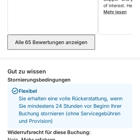
of interest. He al
some fabulous sp
Mehr lesen
booze cruise boat
enjoyed lots of s
this in the magical blue waters. There
was plenty of spa
Alle 65 Bewertungen anzeigen
the shade of the 
front of the boat 
The fridge was per
drinks and sandw
brought with us f
Gut zu wissen
memorable day- w
Stornierungsbedingungen
recommend!
Flexibel
Sie erhalten eine volle Rückerstattung, wenn
Sie mindestens 24 Stunden vor Beginn Ihrer
Buchung stornieren (ohne Servicegebühren
und Provision)
Widerrufsrecht für diese Buchung:
Nein.
Mehr erfahren