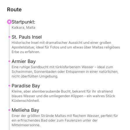
geht es zur Paradise Bay, einem versteckten Juwel
mit ruhigem Wasser, gefolgt von der berühmten
Route
Mellieħa Bay, bekannt für ihre Sandstrände und ihre
malerische Schönheit.
Startpunkt:
Kalkara, Malta
Weiter geht es zur Crystal Lagoon, einem ruhigen
St. Pauls Insel
Ort mit atemberaubendem türkisfarbenem Wasser,
Historische Insel mit dramatischer Aussicht und einer großen
Apostelstatue; ideal für Fotos und um etwas über Maltas religiöses
der perfekte Fotomotive bietet. Abschließend
Erbe zu erfahren.
besuchen wir die berühmte Blaue Lagune, bekannt
Armier Bay
für ihr strahlend blaues Wasser, wo Sie schwimmen,
Eine ruhige Sandbucht mit türkisfarbenem Wasser – ideal zum
schnorcheln oder einfach im Paradies entspannen
Schwimmen, Sonnenbaden oder Entspannen in einer natürlichen,
nicht überfüllten Umgebung.
können.
Paradise Bay
Während der gesamten Tour haben Sie die
Kleine, aber atemberaubende Bucht, bekannt für ihr strahlend
blaues Wasser und die umliegenden Klippen – ein wahres Stück
Möglichkeit, sich zu entspannen und die
Küstenschönheit.
wunderschöne Umgebung bei erfrischenden
Mellieha Bay
Getränken und mediterraner Sonne zu genießen.
Einer der größten Strände Maltas mit flachem Wasser, perfekt für
Unsere erfahrene Crew sorgt dafür, dass Sie einen
ein erfrischendes Bad oder zum Faulenzen unter der
Mittelmeersonne.
reibungslosen und unvergesslichen Tag auf dem