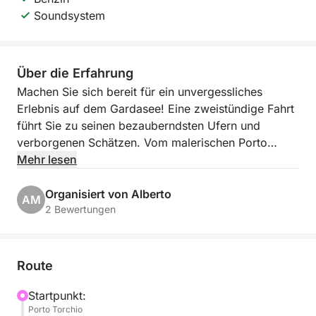
Soundsystem
Über die Erfahrung
Machen Sie sich bereit für ein unvergessliches
Erlebnis auf dem Gardasee! Eine zweistündige Fahrt
führt Sie zu seinen bezauberndsten Ufern und
verborgenen Schätzen. Vom malerischen Porto
Torchio in Manerba del Garda aus begeben Sie sich
Mehr lesen
auf einen exklusiven Ausflug mit atemberaubenden
Ausblicken und Momenten purer Entspannung.
Organisiert von Alberto
AM
2 Bewertungen
Unsere Route führt Sie zur bezaubernden Isola del
Garda, der größten Insel des Sees, mit ihrer
prächtigen Villa und den Gärten, die sich im Wasser
Route
spiegeln. Anschließend geht es weiter ins elegante
Salò mit seiner Seepromenade und dem stilvollen
Startpunkt:
Porto Torchio
Ambiente. Wir bewundern die historische Riviera von