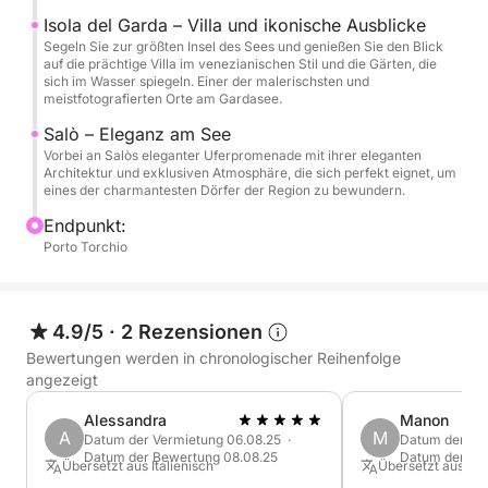
Gardone, berühmt für das Vittoriale degli Italiani, und
Isola del Garda – Villa und ikonische Ausblicke
das prächtige Punta San Vigilio, ein Paradies mit
Segeln Sie zur größten Insel des Sees und genießen Sie den Blick
auf die prächtige Villa im venezianischen Stil und die Gärten, die
einer Villa aus dem 16. Jahrhundert und einem
sich im Wasser spiegeln. Einer der malerischsten und
bezaubernden Yachthafen. Jeder Halt bietet Ihnen
meistfotografierten Orte am Gardasee.
die Gelegenheit, die einzigartige Schönheit dieser
Salò – Eleganz am See
Orte zu genießen.
Vorbei an Salòs eleganter Uferpromenade mit ihrer eleganten
Architektur und exklusiven Atmosphäre, die sich perfekt eignet, um
eines der charmantesten Dörfer der Region zu bewundern.
Während der Tour haben Sie außerdem die
Endpunkt:
Möglichkeit, im kristallklaren Wasser des Sees zu
Porto Torchio
schwimmen – der perfekte Moment, um
einzutauchen und die Ruhe der Landschaft zu
genießen. An Bord finden Sie ausreichend Wasser
4.9/5
·
2 Rezensionen
zur Erfrischung und eine Stereoanlage, mit der Sie
während der Fahrt Ihre Lieblingsmusik hören können
Bewertungen werden in chronologischer Reihenfolge
angezeigt
– für die perfekte Atmosphäre. Ein rundum
gelungenes Erlebnis, ideal für alle, die Entspannung,
Alessandra
Manon
Schönheit und einen kurzen Vorgeschmack auf die
A
M
Datum der Vermietung 06.08.25 ·
Datum der Ve
Datum der Bewertung 08.08.25
Datum der Be
Wunder des Gardasees suchen.
Übersetzt aus Italienisch
Übersetzt aus Eng