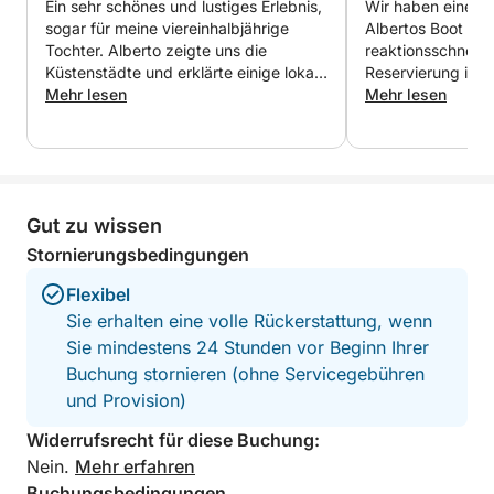
Ein sehr schönes und lustiges Erlebnis,
Wir haben eine sc
sogar für meine viereinhalbjährige
Albertos Boot ver
Tochter. Alberto zeigte uns die
reaktionsschnell, 
Küstenstädte und erklärte einige lokale
Reservierung in l
Kuriositäten.
Mehr lesen
vorgenommen hat
Mehr lesen
Gut zu wissen
Stornierungsbedingungen
Flexibel
Sie erhalten eine volle Rückerstattung, wenn
Sie mindestens 24 Stunden vor Beginn Ihrer
Buchung stornieren (ohne Servicegebühren
und Provision)
Widerrufsrecht für diese Buchung:
Nein.
Mehr erfahren
Buchungsbedingungen