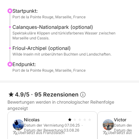
Optional können Sie ein Stand-Up-Paddleboard
(SUP) (30 €) mieten, um Ihre Badestopps noch
Startpunkt:
Port de la Pointe Rouge, Marseille, France
aufregender zu gestalten. Unter der Anleitung Ihres
zweisprachigen Kapitäns navigieren Sie sicher und
Calanques-Nationalpark (optional)
genießen persönlichen Service, während Sie die
Spektakuläre Klippen und türkisfarbenes Wasser zwischen
Marseille und Cassis.
Geheimnisse der Küste Marseilles entdecken.
Frioul-Archipel (optional)
Wilde Inseln mit unberührten Buchten und Landschaften.
Entdecken Sie die verborgenen Schätze des
Mittelmeers auf Ihrem privaten Ausflug.
Endpunkt:
Port de la Pointe Rouge, Marseille, France
P.S.: Der angegebene Preis gilt für die Bootsmiete.
Skipper (130 €) und Treibstoff sind separat direkt im
Hafen zu entrichten.
4.9/5
·
95 Rezensionen
Bewertungen werden in chronologischer Reihenfolge
angezeigt
Nicolas
Victor
Datum der Vermietung 07.06.25 ·
Datum der Ver
Datum der Bewertung 03.08.26
Datum der Be
Übersetzt aus Französisch
Übersetzt aus Fr