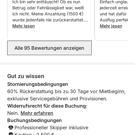
Ich bin sehr enttäuscht! Ob es nun
Einfach unglaubli
Betrug oder Fahrlässigkeit war, weiß
jederzeit erreic
ich nicht. Meine Anzahlung (1500 €)
und hat dafür ges
wurde jedenfalls nie zurückerstattet.
Ausflug perfekt v
Anscheinend hat Malek nicht an einer
Mehr lesen
komfortabel und 
Mehr lesen
PayPal-Umfrage teilgenommen (oder
und wir hatten e
so ähnlich, ich habe es nicht ganz
Tag, trotz des ku
verstanden), deshalb wurde das Geld
Vielen Dank, und 
Alle 95 Bewertungen anzeigen
auf sein Konto zurückgebucht. Da er
gerne bald wieder
mich gebeten hatte, die Option
„Freunde und Familie“ für die
Überweisung zu nutzen, nicht „Waren
und Dienstleistungen“ (also an einen
Gut zu wissen
Gewerbetreibenden), kann ich keinen
Stornierungsbedingungen
Konfliktfall eröffnen. All diese
60% Rückerstattung bis zu 30 Tage vor Mietbeginn,
Informationen stammen von PayPal,
exklusive Servicegebühren und Provisionen.
von verschiedenen Abteilungen, und
man hat mir geraten, eine Beschwerde
Widerrufsrecht für diese Buchung:
einzureichen. Das habe ich getan, weil
Nein.
Mehr erfahren
Malek mir nicht glaubt. Seiner Meinung
Buchungsbedingungen
nach lügen die PayPal-Mitarbeiter, und
Professioneller Skipper inklusive
er kümmert sich weder um seine
Konten noch darum, mich über seinen
Kaution : 2.500 €