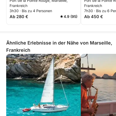
Port de la Pointe Rouge, Marseille,
Port de la Pointe R
Frioul-Inseln
jedes Jahr mehrere.
Frankreich
Frankreich
3h30 · Bis zu 4 Personen
7h30 · Bis zu 6 Pe
Ab 280 €
Ab 450 €
4.9 (95)
Ähnliche Erlebnisse in der Nähe von Marseille,
Frankreich