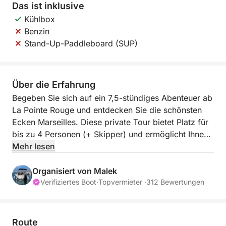
Das ist inklusive
Kühlbox
Benzin
Stand-Up-Paddleboard (SUP)
Über die Erfahrung
Begeben Sie sich auf ein 7,5-stündiges Abenteuer ab
La Pointe Rouge und entdecken Sie die schönsten
Ecken Marseilles. Diese private Tour bietet Platz für
bis zu 4 Personen (+ Skipper) und ermöglicht Ihnen
eine exklusive und intime Erkundung des
Mehr lesen
Nationalparks Calanques. Ihr Skipper gestaltet die
Route nach Ihren Wünschen und beinhaltet in der
Organisiert von Malek
Regel einen Stopp in den unberührten Buchten des
Verifiziertes Boot
·
Topvermieter ·
312 Bewertungen
Frioul-Archipels.
An Bord befindet sich eine Kühlbox für Ihr Picknick.
Route