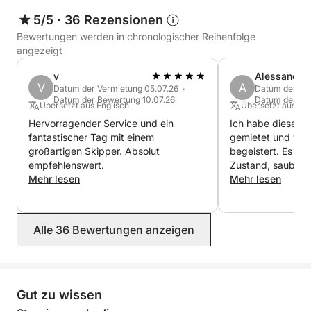
5/5
·
36 Rezensionen
Bewertungen werden in chronologischer Reihenfolge
angezeigt
v
Alessandro
V
A
Datum der Vermietung 05.07.26 ·
Datum der Ver
Datum der Bewertung 10.07.26
Datum der Be
Übersetzt aus Englisch
Übersetzt aus Ital
Hervorragender Service und ein
Ich habe dieses 
fantastischer Tag mit einem
gemietet und war
großartigen Skipper. Absolut
begeistert. Es ist
empfehlenswert.
Zustand, sauber u
Mehr lesen
funktionsfähig. De
Mehr lesen
zuverlässig, hilfs
Jede Fahrt verlie
angenehm. Ich ka
Alle 36 Bewertungen anzeigen
wärmstens empfeh
wunderschönen T
verbringen möcht
jeden Fall wieder!
Gut zu wissen