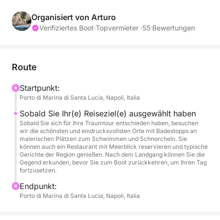
unvergessliches Erlebnis. Wir besuchen die
schönsten und stimmungsvollsten Orte und legen
Organisiert von Arturo
Pausen zum Schwimmen und Schnorcheln ein.
Verifiziertes Boot
·
Topvermieter ·
55 Bewertungen
Erfrischungen (Wasser, Cola und Bier),
Schnorchelmasken und Schwimmreifen stehen Ihnen
zur Verfügung. Das Boot ist mit allem Komfort
Route
ausgestattet, darunter Toilette, Bluetooth-
Stereoanlage, Sonnendecks am Bug und Heck,
Startpunkt:
Porto di Marina di Santa Lucia, Napoli, Italia
Sitzgelegenheiten mit Tischen (bei Bedarf), Dusche
und ein großzügiger Strandbereich, in den Sie
Sobald Sie Ihr(e) Reiseziel(e) ausgewählt haben
tauchen oder über eine praktische Leiter einsteigen
Sobald Sie sich für Ihre Traumtour entschieden haben, besuchen
wir die schönsten und eindrucksvollsten Orte mit Badestopps an
können – alles für einen perfekten und komfortablen
malerischen Plätzen zum Schwimmen und Schnorcheln. Sie
Tag. Unser erfahrener Kapitän, der den Golf von
können auch ein Restaurant mit Meerblick reservieren und typische
Gerichte der Region genießen. Nach dem Landgang können Sie die
Mexiko bestens kennt, hilft Ihnen gerne, Ihre
Gegend erkunden, bevor Sie zum Boot zurückkehren, um Ihren Tag
Wünsche zu erfüllen.
fortzusetzen.
Endpunkt:
Porto di Marina di Santa Lucia, Napoli, Italia