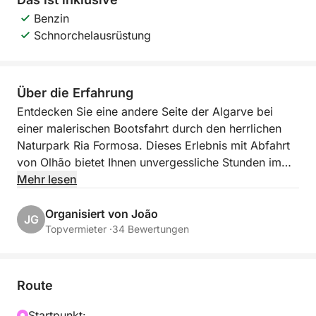
Benzin
Schnorchelausrüstung
Über die Erfahrung
Entdecken Sie eine andere Seite der Algarve bei
einer malerischen Bootsfahrt durch den herrlichen
Naturpark Ria Formosa. Dieses Erlebnis mit Abfahrt
von Olhão bietet Ihnen unvergessliche Stunden im
Herzen ruhiger Gewässer, wilder Inseln und des
Mehr lesen
zeitlosen Charmes traditioneller Fischerdörfer.
Organisiert von João
JG
Anstatt einer festen Reiseroute zu folgen, ist jeder
Topvermieter ·
34 Bewertungen
Ausflug einzigartig. Die Stopps können von Tag zu
Tag variieren, was jeden Ausflug einzigartig macht
und genau das macht ihn so besonders. Wir mögen
Route
Spontaneität und passen uns dem Wetter, den
Gezeiten und der Stimmung der Gruppe an.
Startpunkt: