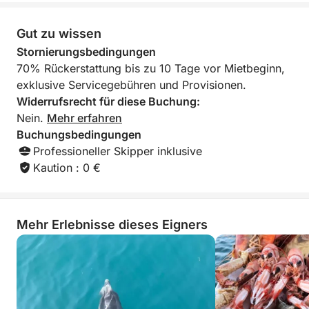
Bereit zum Erkunden? Kommen Sie mit und segeln
Gut zu wissen
Sie einer unvergesslichen Erinnerung entgegen.
Stornierungsbedingungen
70% Rückerstattung bis zu 10 Tage vor Mietbeginn,
exklusive Servicegebühren und Provisionen.
Widerrufsrecht für diese Buchung:
Nein.
Mehr erfahren
Buchungsbedingungen
Professioneller Skipper inklusive
Kaution : 0 €
Mehr Erlebnisse dieses Eigners