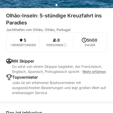
Olhão-Inseln: 5-stündige Kreuzfahrt ins
Paradies
Jachthafen von Olhão, Olhão, Portugal
5
8
5h00
1 BEWERTUNGEN
PERSONEN
DAUER
Mit Skipper
Du wirst von einem Skipper begleitet, der Französisch,
Englisch, Spanisch, Portugiesisch spricht
·
Mehr erfahren
Topvermieter
João ist ein erfahrener Bootsvermieter mit
ausgezeichneten Bewertungen und legt großen Wert auf
erstklassigen Service
Das ist inklusive