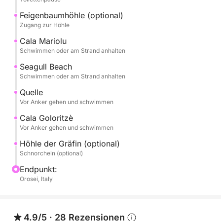
Cala Goloritzé, das unbestrittene Juwel des Golfs,
Feigenbaumhöhle (optional)
wurde 2025 zum besten Strand der Welt gewählt.
Zugang zur Höhle
Cala Biriala, eine idyllische und malerische Bucht.
Cala Mariolu
Schwimmen oder am Strand anhalten
Cala delle Sorgenti mit ihrem türkisfarbenen Wasser
Seagull Beach
und dem romantischen Strand aus kugelförmigen
Schwimmen oder am Strand anhalten
Marmorkieseln.
Quelle
Vor Anker gehen und schwimmen
Außerdem die Venus-Pools, Cala Sisine und Cala Ziu
Cala Goloritzè
Santoru.
Vor Anker gehen und schwimmen
Höhle der Gräfin (optional)
Grotta del Fico (zu Fuß erreichbar, optional).
Schnorcheln (optional)
Endpunkt:
Grotta della Contessa (schwimmend erreichbar).
Orosei, Italy
Alle Anlandungen sind entweder mit dem Beiboot
(mit Skipper) oder schwimmend möglich.
4.9/5
·
28 Rezensionen