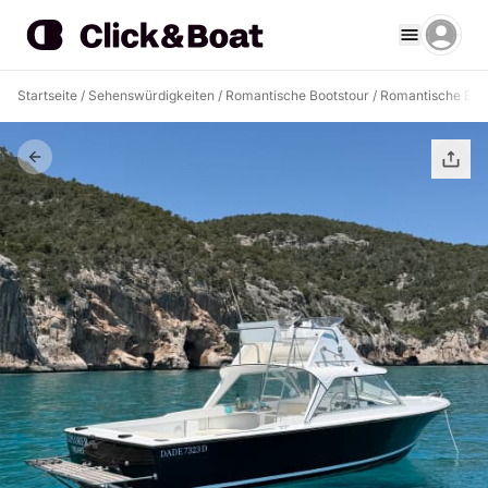
Startseite
/
Sehenswürdigkeiten
/
Romantische Bootstour
/
Romantische Boot