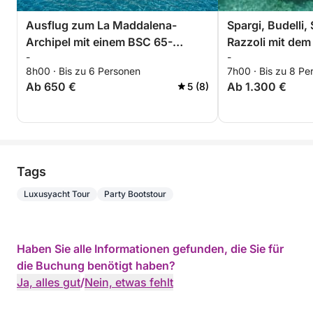
Ausflug zum La Maddalena-
Spargi, Budelli,
Archipel mit einem BSC 65-
Razzoli mit dem
-
-
Schlauchboot und Fahrer
8h00 · Bis zu 6 Personen
7h00 · Bis zu 8 Pe
(Ganztagesausflug, 8 Stunden)
Ab 650 €
Ab 1.300 €
5 (8)
Tags
Luxusyacht Tour
Party Bootstour
Haben Sie alle Informationen gefunden, die Sie für
die Buchung benötigt haben?
Ja, alles gut
/
Nein, etwas fehlt