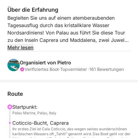
Über die Erfahrung
Begleiten Sie uns auf einem atemberaubenden
Tagesausflug durch das kristallklare Wasser
Nordsardiniens! Von Palau aus führt Sie diese Tour
zu den Inseln Caprera und Maddalena, zwei Juwelen
des Archipels – fernab der Touristenmassen von
Mehr lesen
Spargi und Budelli.
Organisiert von Pietro
Entdecken Sie versteckte Buchten, schwimmen Sie in
Verifiziertes Boot
·
Topvermieter ·
161 Bewertungen
türkisfarbenen Buchten und genießen Sie die
mediterrane Sonne. Ob beim Schnorcheln,
Fotografieren oder einfach nur beim Entspannen an
Route
Bord – bei dieser Tour dreht sich alles um Freiheit
und Schönheit auf See.
Startpunkt:
Palau Marina, Palau, Italy
Das Boot verfügt über ein geräumiges Sonnendeck
Coticcio-Bucht, Caprera
am Bug, ideal zum Entspannen und Sonnenbaden.
Ihr erstes Ziel ist Cala Coticcio, das wegen seines wunderschönen
karibischen Wassers oft „Tahiti“ genannt wird. Das Boot geht vor der
Auf Wunsch kann das Heckdeck geöffnet werden,