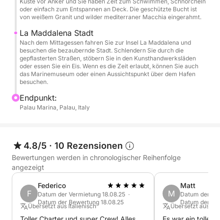
Küste vor Anker und Sie haben Zeit zum Schwimmen, Schnorcheln
um den Komfort zu erhöhen und Ihren Tag an Bord
oder einfach zum Entspannen an Deck. Die geschützte Bucht ist
von weißem Granit und wilder mediterraner Macchia eingerahmt.
noch angenehmer zu gestalten.
La Maddalena Stadt
Nach dem Mittagessen fahren Sie zur Insel La Maddalena und
Ideal für Paare, Familien oder kleine Gruppen, die
besuchen die bezaubernde Stadt. Schlendern Sie durch die
einen ruhigen und malerischen Tag auf dem Wasser
gepflasterten Straßen, stöbern Sie in den Kunsthandwerksläden
oder essen Sie ein Eis. Wenn es die Zeit erlaubt, können Sie auch
verbringen möchten.
das Marinemuseum oder einen Aussichtspunkt über dem Hafen
besuchen.
Erleben Sie die Magie von Caprera und Maddalena!
Endpunkt:
Palau Marina, Palau, Italy
4.8/5
·
10 Rezensionen
Bewertungen werden in chronologischer Reihenfolge
angezeigt
Federico
Matt
F
M
Datum der Vermietung 18.08.25 ·
Datum der Ver
Datum der Bewertung 18.08.25
Datum der Bew
Übersetzt aus Italienisch
Übersetzt aus Eng
Toller Charter und super Crew! Alles
Es war ein toller 