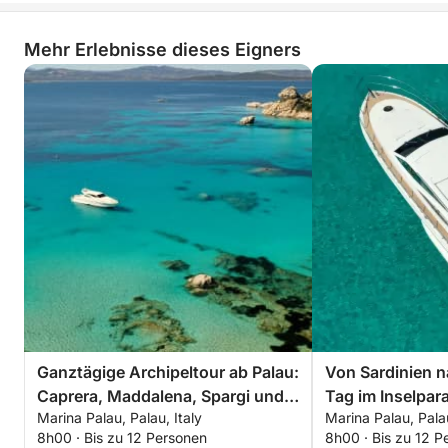
Mehr Erlebnisse dieses Eigners
Ganztägige Archipeltour ab Palau:
Von Sardinien n
Caprera, Maddalena, Spargi und
Tag im Inselpar
Marina Palau, Palau, Italy
Marina Palau, Palau
Budelli
8h00 · Bis zu 12 Personen
8h00 · Bis zu 12 P