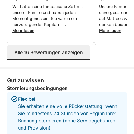
Wir hatten eine fantastische Zeit mit
Unsere Familie ha
unserer Familie und haben jeden
unvergesslichen T
Moment genossen. Sie waren ein
auf Matteos wund
hervorragender Kapitän –
danken beiden her
professionell, freundlich und stets
Mehr lesen
liebevolle und he
Mehr lesen
darauf bedacht, dass wir uns
Herzliche Grüße. 
wohlfühlten. Das Boot war in einem
Top-Zustand, das Mittagessen köstlich
Alle 16 Bewertungen anzeigen
und die von Ihnen ausgewählten Orte
einfach traumhaft. Es war eines der
Highlights unserer Reise, und wir
können Sie jedem wärmstens
empfehlen, der einen unvergesslichen
Gut zu wissen
Tag auf dem Wasser erleben möchte.
Stornierungsbedingungen
Vielen Dank noch einmal, Marco und
Matteo. Wir hoffen, Sie bald
Flexibel
wiederzusehen!
Sie erhalten eine volle Rückerstattung, wenn
Sie mindestens 24 Stunden vor Beginn Ihrer
Buchung stornieren (ohne Servicegebühren
und Provision)