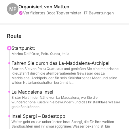
Organisiert von Matteo
MP
Tagsüber erkunden Sie die berühmten Inseln La
Verifiziertes Boot
·
Topvermieter ·
17 Bewertungen
Maddalena, Spargi und Budelli, bekannt für ihr
kristallklares Wasser, versteckte Buchten und
unberührte Naturlandschaften. Genießen Sie mehrere
Route
Badestopps, bei denen Sie im smaragdgrünen Meer
baden, unter der mediterranen Sonne entspannen
Startpunkt:
Marina Dell'Orso, Poltu Quatu, Italia
und die spektakuläre Kulisse dieses
Meeresschutzgebiets bewundern können.
Fahren Sie durch das La-Maddalena-Archipel
Starten Sie von Poltu Quatu aus und genießen Sie eine malerische
Kreuzfahrt durch die atemberaubenden Gewässer des La
Ein Höhepunkt des Tages ist der Stopp nahe der
Maddalena-Archipels, der für sein türkisfarbenes Meer und seine
Insel Budelli, berühmt für ihren legendären Pink
wilden Naturlandschaften berühmt ist.
Beach und die unglaublichen Farben der
La Maddalena Insel
umliegenden Lagune. Auch die Insel Spargi bietet
Erster Halt in der Nähe von La Maddalena, wo Sie die
wunderschöne Küstenlinie bewundern und das kristallklare Wasser
wunderschöne Plätze zum Schwimmen und
genießen können.
Entspannen inmitten unberührter Natur.
Insel Spargi – Badestopp
Weiter geht es zur unberührten Insel Spargi, die für ihre weißen
Während des Ausflugs können Sie an Bord
Sandbuchten und ihr smaragdgrünes Wasser bekannt ist. Ein