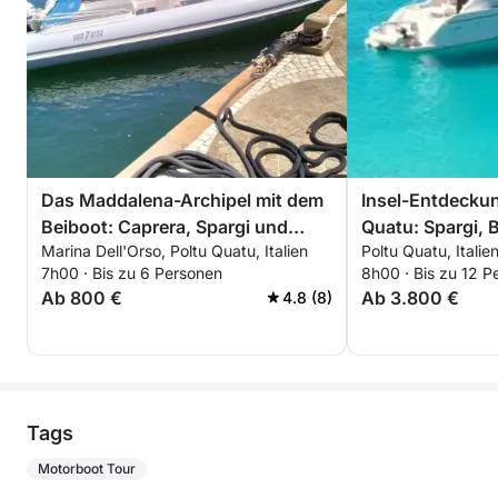
Das Maddalena-Archipel mit dem
Insel-Entdeckun
Beiboot: Caprera, Spargi und
Quatu: Spargi, 
Marina Dell'Orso, Poltu Quatu, Italien
Poltu Quatu, Italie
Budelli von Poltu Quatu aus
Maddalena
7h00 · Bis zu 6 Personen
8h00 · Bis zu 12 P
Ab 800 €
Ab 3.800 €
4.8 (8)
Tags
Motorboot Tour