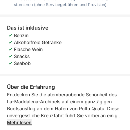
stornieren (ohne Servicegebühren und Provision).
Das ist inklusive
Benzin
Alkoholfreie Getränke
Flasche Wein
Snacks
Seabob
Über die Erfahrung
Entdecken Sie die atemberaubende Schönheit des
La-Maddalena-Archipels auf einem ganztägigen
Bootsausflug ab dem Hafen von Poltu Quatu. Diese
unvergessliche Kreuzfahrt führt Sie vorbei an einigen
der schönsten Inseln und durch das türkisfarbene
Mehr lesen
Wasser Sardiniens.