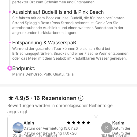
entspannen und Erfrischungsgetränke, Snacks und
perfekter Ort zum Schwimmen und Entspannen.
eine Flasche Wein genießen. Erkunden Sie das
Aussicht auf Budelli Island & Pink Beach
kristallklare Wasser mit dem Seabob – ein
Sie fahren mit dem Boot zur Insel Budelli, die für ihren berühmten
Strand Spiaggia Rosa (Rosa Strand) bekannt ist. Genießen Sie
einzigartiges und spaßiges Erlebnis auf dem Meer.
atemberaubende Ausblicke und einen weiteren Badestopp in der
angrenzenden türkisfarbenen Lagune.
Diese ganztägige Kreuzfahrt ist perfekt, um den
Entspannung & Wasserspaß
Zauber des La Maddalena-Archipels zu entdecken
Während der gesamten Tour können Sie sich an Bord bei
und verbindet Entspannung, Schwimmen und
Erfrischungsgetränken, Snacks und einer Flasche Wein entspannen
oder das Meer mit dem Seabob im kristallklaren Wasser genießen.
atemberaubende Landschaften in einer der
schönsten Gegenden Sardiniens.
Endpunkt:
Marina Dell'Orso, Poltu Quatu, Italia
4.9/5
·
16 Rezensionen
Bewertungen werden in chronologischer Reihenfolge
angezeigt
Alain
Karim
K
Datum der Vermietung 15.07.26 ·
Datum der Ver
Datum der Bewertung 17.07.26
Datum der Be
Übersetzt aus Englisch
Übersetzt aus Eng