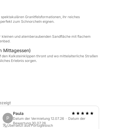
wilder Natur, kulturellen Entdeckungen und
sblicken ist dieses Erlebnis ein absolutes
 spektakulären Granitfelsformationen, ihr reiches
h perfekt zum Schnorcheln eignen.
en Abenteuer suchen – diese Tour bietet eine
ner kleinen und atemberaubenden Sandfläche mit flachem
nenbad.
gesslichen Tag.
m Mittagessen)
f den Kalksteinklippen thront und wo mittelalterliche Straßen
liches Erlebnis sorgen.
ezeigt
Paula
P
Datum der Vermietung 12.07.26 · Datum der
Bewertung 30.07.26
Übersetzt aus Portugiesisch