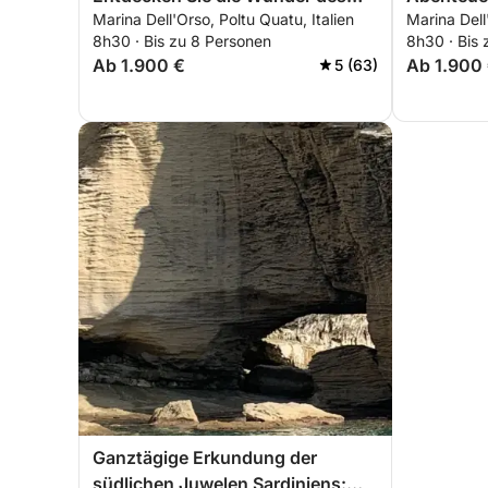
Marina Dell'Orso, Poltu Quatu, Italien
Marina Dell
Maddalena-Archipels
die verbo
8h30 · Bis zu 8 Personen
8h30 · Bis
Südsardi
Ab 1.900 €
Ab 1.900
5 (63)
Ganztägige Erkundung der
südlichen Juwelen Sardiniens: