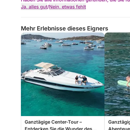
Ja, alles gut
/
Nein, etwas fehlt
Mehr Erlebnisse dieses Eigners
Ganztägige Center-Tour –
Ganztägi
Entdecken Sie die Wunder des
Abenteuer