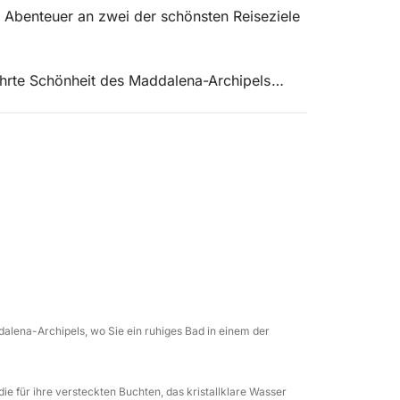
 Abenteuer an zwei der schönsten Reiseziele
rührte Schönheit des Maddalena-Archipels
nd die unberührten Landschaften am
r wir unsere Reise Richtung Norden zu den
vallo, Lavezzi und La Piana, die jeweils eine
nd fantastische Möglichkeiten zum
eln haben Sie die Möglichkeit, vor oder nach
alena-Archipels, wo Sie ein ruhiges Bad in einem der
 besuchen. Schlendern Sie durch die
en Klippen und tauchen Sie ein in die reiche
cht.
ie für ihre versteckten Buchten, das kristallklare Wasser