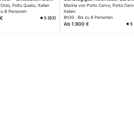
'Orso, Poltu Quatu, Italien
Marina von Porto Cervo, Porto Cerv
rgenen Schätze
Maddalena und Bonifacio
 zu 8 Personen
Italien
niens
8h30 · Bis zu 8 Personen
 €
5 (63)
Ab 1.900 €
5