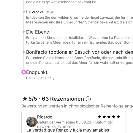
und die ruhige Naturschönheit bekannt ist.
Diese Nordtour ist die perfekte Kombination aus 
Lavezzi-Insel
purem mediterranen Glück. Mit atemberaubenden Au
Entdecken Sie den wilden Charme der Insel Lavezzi, die für ihre
Muss für jeden Sardinien-Besucher.
Meeresleben und ihre unberührten Strände bekannt ist, die sic
Die Ebene
Ob Sie einen ruhigen Tag auf See oder ein bissch
Entspannen Sie sich im kristallklaren Wasser von La Piana, ei
türkisfarbenem Meer, ideal für ein erfrischendes Bad oder Son
wunderbare Mischung aus beidem an einem unver
Bonifacio (optionaler Besuch vor oder nach de
Erkunden Sie die historische Stadt Bonifacio, die spektakulär au
und ein Panoramablick auf das Meer für ein wahrhaft unvergess
Endpunkt:
Poltu Quatu, Italy
5/5
·
63 Rezensionen
Bewertungen werden in chronologischer Reihenfolge ang
Ricardo
Datum der Vermietung 05.08.26 · Datum der
Bewertung 05.08.26
La verdad que Renzo y lucia muy amables