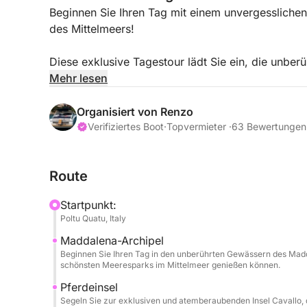
Beginnen Sie Ihren Tag mit einem unvergesslichen
des Mittelmeers!
Diese exklusive Tagestour lädt Sie ein, die unbe
frühmorgens zu erkunden, wo das klare Wasser u
Mehr lesen
schönsten sind.
Organisiert von Renzo
Erfrischen Sie sich in abgelegenen Buchten, bevo
Verifiziertes Boot
·
Topvermieter ·
63 Bewertungen
atemberaubenden Küsten Südkorsikas fortsetzen.
Route
Unsere Route führt Sie zu den berühmten Inseln Ca
spektakuläre Landschaft, kristallklares Wasser u
Startpunkt:
Schnorcheln, Schwimmen und Entspannen bieten.
Poltu Quatu, Italy
Maddalena-Archipel
Zwischen der Erkundung dieser paradiesischen Ins
Beginnen Sie Ihren Tag in den unberührten Gewässern des Madd
dem Mittagessen die berühmte Stadt Bonifacio zu
schönsten Meeresparks im Mittelmeer genießen können.
charmanten Straßen, bestaunen Sie die dramatisch
Pferdeinsel
korsische Kultur, die diese Stadt so einzigartig ma
Segeln Sie zur exklusiven und atemberaubenden Insel Cavallo, d