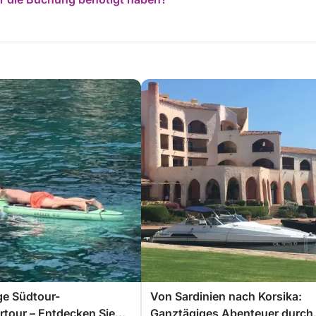
ge Südtour-
Von Sardinien nach Korsika:
tour – Entdecken Sie
Ganztägiges Abenteuer durch