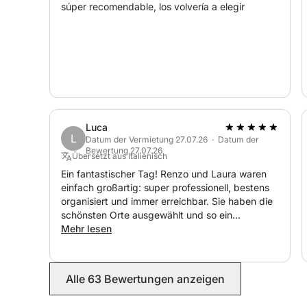
súper recomendable, los volvería a elegir
Luca
L
Datum der Vermietung 27.07.26 · Datum der
Bewertung 27.07.26
Übersetzt aus Italienisch
Ein fantastischer Tag! Renzo und Laura waren
einfach großartig: super professionell, bestens
organisiert und immer erreichbar. Sie haben die
schönsten Orte ausgewählt und so ein
unvergessliches Erlebnis geschaffen. Absolut
Mehr lesen
empfehlenswert, wir kommen auf jeden Fall
wieder! ⭐⭐⭐⭐⭐
Alle 63 Bewertungen anzeigen