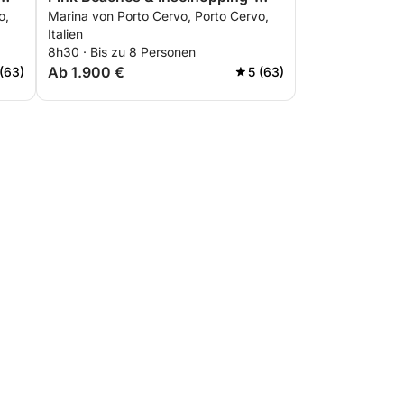
o,
Marina von Porto Cervo, Porto Cervo,
Abenteuer
Italien
8h30 · Bis zu 8 Personen
Ab 1.900 €
 (63)
5 (63)