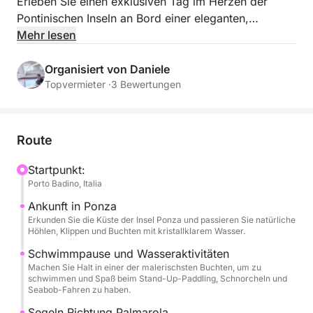
Erleben Sie einen exklusiven Tag im Herzen der
Pontinischen Inseln an Bord einer eleganten,
leistungsstarken Yacht – perfekt, um die Wunder von
Mehr lesen
Ponza und Palmarola zu entdecken. Von Porto
Badino aus segeln Sie durch kristallklares Wasser,
Organisiert von Daniele
vorbei an spektakulären Klippen und versteckten
Topvermieter ·
3 Bewertungen
Buchten, die diese Inseln zu den bezauberndsten im
Mittelmeer machen.
Route
Tagsüber können Sie sich in der Sonne entspannen,
in den malerischsten Buchten schwimmen und das
Startpunkt:
Porto Badino, Italia
Meer in vollen Zügen genießen. Ein Skipper und eine
Hostess sind an Bord und kümmern sich um jedes
Ankunft in Ponza
Detail, damit Sie ein exklusives und unbeschwertes
Erkunden Sie die Küste der Insel Ponza und passieren Sie natürliche
Höhlen, Klippen und Buchten mit kristallklarem Wasser.
Erlebnis genießen können.
Schwimmpause und Wasseraktivitäten
Machen Sie Halt in einer der malerischsten Buchten, um zu
Im Preis enthalten sind ein Aperitif, alkoholische und
schwimmen und Spaß beim Stand-Up-Paddling, Schnorcheln und
alkoholfreie Getränke sowie zahlreiche
Seabob-Fahren zu haben.
Wassersportarten wie Stand-Up-Paddling,
Segeln Richtung Palmarola