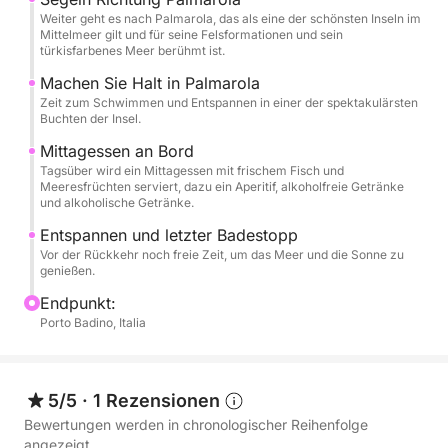
Schnorcheln und Seabob. Strandtücher stehen für
Weiter geht es nach Palmarola, das als eine der schönsten Inseln im
Sie bereit. Mehrere Badestopps in den schönsten
Mittelmeer gilt und für seine Felsformationen und sein
türkisfarbenes Meer berühmt ist.
Buchten der Inseln sind geplant.
Machen Sie Halt in Palmarola
Zeit zum Schwimmen und Entspannen in einer der spektakulärsten
An Bord wird den ganzen Tag über ein Mittagessen
Buchten der Insel.
mit frischem Fisch und Meeresfrüchten serviert – ein
Mittagessen an Bord
authentisches, maritimes Genusserlebnis.
Tagsüber wird ein Mittagessen mit frischem Fisch und
Meeresfrüchten serviert, dazu ein Aperitif, alkoholfreie Getränke
Ein perfektes Erlebnis für alle, die Ponza und
und alkoholische Getränke.
Palmarola exklusiv erleben und kristallklares Wasser,
Entspannen und letzter Badestopp
Entspannung und erstklassigen Service an Bord einer
Vor der Rückkehr noch freie Zeit, um das Meer und die Sonne zu
genießen.
luxuriösen Yacht genießen möchten.
Endpunkt:
Porto Badino, Italia
5/5
·
1 Rezensionen
Bewertungen werden in chronologischer Reihenfolge
angezeigt