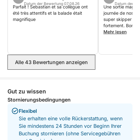
Datum der Bewertung 07.08.26
Datum der Be
Parfait ! Sebastian et sa collègue ont
Une sortie magnifique! Notre p
été très attentifs et la balade était
journée de nos v
magnifique
super skipper ☺️. Je recommande
fortement. Bon apéritif et un skipper
d’une grande genti
Mehr lesen
agréable. Nous revie
pour cette belle 
magnifique île.
Alle 43 Bewertungen anzeigen
Gut zu wissen
Stornierungsbedingungen
Flexibel
Sie erhalten eine volle Rückerstattung, wenn
Sie mindestens 24 Stunden vor Beginn Ihrer
Buchung stornieren (ohne Servicegebühren