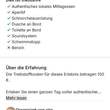
Authentisches lokales Mittagessen
Aperitif
Schnorchelausrüstung
Dusche an Bord
Toilette an Bord
Soundsystem
Schwimmstopp
Benzin
Über die Erfahrung
Die Treibstoffkosten für dieses Erlebnis betragen 100
€.
Erleben Sie einen ganzen Tag voller authentischer
Schönheit und kampanischer Aromen auf dieser
Mehr lesen
Tagestour (ca. 8 Stunden) zur Insel Procida. An Bord
unseres traditionellen Sorrento-Bootes (140 PS)
Organisiert von ciro