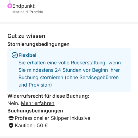
ein typisches Mittagessen mit authentischer Procida-
Endpunkt:
Küche. An Bord finden Sie allen nötigen Komfort:
Marina di Procida
Toiletten, eine Dusche zum Abspülen und eine
Stereoanlage für Ihre Musik. Acht Stunden pures
Procida-Dolce Vita.
Gut zu wissen
Stornierungsbedingungen
Flexibel
Sie erhalten eine volle Rückerstattung, wenn
Sie mindestens 24 Stunden vor Beginn Ihrer
Buchung stornieren (ohne Servicegebühren
und Provision)
Widerrufsrecht für diese Buchung:
Nein.
Mehr erfahren
Buchungsbedingungen
Professioneller Skipper inklusive
Kaution : 50 €