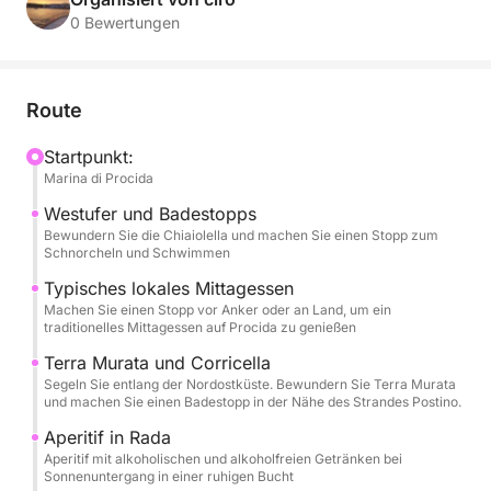
erwartet Sie ein Erlebnis voller Komfort,
0 Bewertungen
Entspannung und maritimer Tradition. Abfahrt ist in
der malerischen Marina Corricella.
Route
Das Herzstück der Tour ist die komplette
Besichtigung von Procida. Bewundern Sie die
Startpunkt:
Marina di Procida
berühmten, farbenfrohen Häuser mit Blick auf das
Meer von Corricella, die einzigartige Architektur von
Westufer und Badestopps
Terra Murata, die versteckten Strände und
Bewundern Sie die Chiaiolella und machen Sie einen Stopp zum
Schnorcheln und Schwimmen
Naturschutzgebiete. Sie haben ausreichend Zeit für
ausgedehnte Badepausen in den kristallklaren
Typisches lokales Mittagessen
Machen Sie einen Stopp vor Anker oder an Land, um ein
Buchten. Schnorchelausrüstung für die Erkundung
traditionelles Mittagessen auf Procida zu genießen
des Meeresbodens wird zur Verfügung gestellt.
Terra Murata und Corricella
Segeln Sie entlang der Nordostküste. Bewundern Sie Terra Murata
Die Tour wird durch hochwertige Services
und machen Sie einen Badestopp in der Nähe des Strandes Postino.
abgerundet: einen großzügigen Aperitif mit
Aperitif in Rada
alkoholischen und alkoholfreien Getränken zum
Aperitif mit alkoholischen und alkoholfreien Getränken bei
Anstoßen auf den Sonnenuntergang und vor allem
Sonnenuntergang in einer ruhigen Bucht