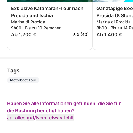
Exklusive Katamaran-Tour nach
Ganztägige Boo
Procida und Ischia
Procida (8 Stun
Marina di Procida
Marina di Procida
Corricella/Mont
9h00 · Bis zu 10 Personen
8h00 · Bis zu 14 P
Acquamorta – a
Ab 1.200 €
Ab 1.400 €
5 (40)
Tags
Motorboot Tour
Haben Sie alle Informationen gefunden, die Sie für
die Buchung benötigt haben?
Ja, alles gut
/
Nein, etwas fehlt