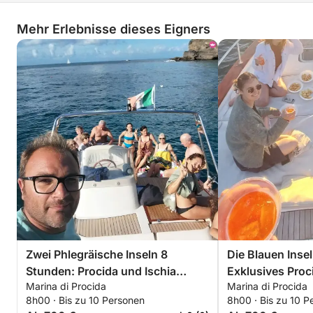
Mehr Erlebnisse dieses Eigners
Zwei Phlegräische Inseln 8
Die Blauen Inse
Stunden: Procida und Ischia
Exklusives Proc
Marina di Procida
Marina di Procida
Exklusiv
8h00 · Bis zu 10 Personen
8h00 · Bis zu 10 P