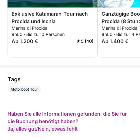
Exklusive Katamaran-Tour nach
Ganztägige Boo
Procida und Ischia
Procida (8 Stun
Marina di Procida
Marina di Procida
Corricella/Mont
9h00 · Bis zu 10 Personen
8h00 · Bis zu 14 P
Acquamorta – a
Ab 1.200 €
Ab 1.400 €
5 (40)
Tags
Motorboot Tour
Haben Sie alle Informationen gefunden, die Sie für
die Buchung benötigt haben?
Ja, alles gut
/
Nein, etwas fehlt