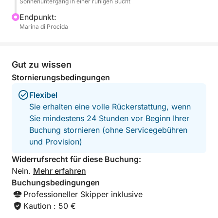
Sonnenuntergang in einer ruhigen Bucht
Stereoanlage für Ihre Musik. Acht Stunden pures
Procida Dolce Vita.
Endpunkt:
Marina di Procida
Die Treibstoffkosten für dieses Erlebnis betragen 100
€.
Gut zu wissen
Stornierungsbedingungen
Flexibel
Sie erhalten eine volle Rückerstattung, wenn
Sie mindestens 24 Stunden vor Beginn Ihrer
Buchung stornieren (ohne Servicegebühren
und Provision)
Widerrufsrecht für diese Buchung:
Nein.
Mehr erfahren
Buchungsbedingungen
Professioneller Skipper inklusive
Kaution : 50 €