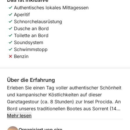
Authentisches lokales Mittagessen
Aperitif
Schnorchelausrüstung
Dusche an Bord
Toilette an Bord
Soundsystem
Schwimmstopp
Benzin
Über die Erfahrung
Erleben Sie einen Tag voller authentischer Schönheit
und kampanischer Köstlichkeiten auf dieser
Ganztagestour (ca. 8 Stunden) zur Insel Procida. An
Bord unseres traditionellen Bootes aus Sorrent (140
PS) genießen Sie Komfort, Entspannung und
Mehr lesen
maritime Tradition. Die Tour startet im malerischen
Yachthafen von Corricella.
Organisiert von ciro