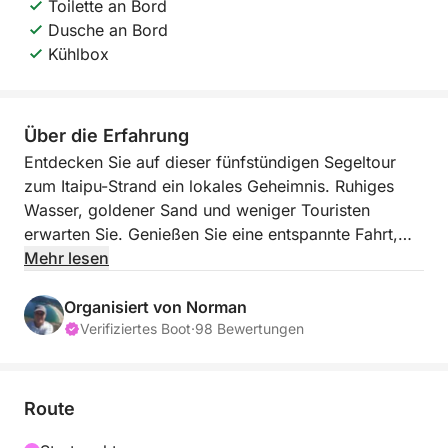
Toilette an Bord
Dusche an Bord
Kühlbox
Über die Erfahrung
Entdecken Sie auf dieser fünfstündigen Segeltour
zum Itaipu-Strand ein lokales Geheimnis. Ruhiges
Wasser, goldener Sand und weniger Touristen
erwarten Sie. Genießen Sie eine entspannte Fahrt,
einen atemberaubenden Blick auf Rios Küste und viel
Mehr lesen
Zeit zum Schwimmen oder Entspannen am Strand.
Es ist ein erholsamer Kurzurlaub, der sich wie Welten
Organisiert von Norman
entfernt von der Stadt anfühlt.
Verifiziertes Boot
·
98 Bewertungen
Diese Tour ist perfekt für alle, die Ruhe und eine
engere Verbindung zur Natur Rios suchen. Mit der
Route
sanften Bewegung des Segels und der entspannten