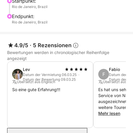
Atmosphäre an Bord fühlt sich jeder Moment
Startpunkt:
Rio de Janeiro, Brazil
bewusst an. Wir machen es Ihnen leicht, Einfachheit,
Landschaft und Ruhe zu genießen.
Endpunkt:
Rio de Janeiro, Brazil
4.9/5
·
5 Rezensionen
Bewertungen werden in chronologischer Reihenfolge
angezeigt
Lev
Fabio
F
Datum der Vermietung 06.03.25 ·
Datum der Ve
Datum der Bewertung 09.03.25
Datum der Be
Übersetzt aus Englisch
Übersetzt aus Por
So eine gute Erfahrung!!!
Es hat uns sehr gu
Service von Norm
ausgezeichnet. Wi
weitere Touren z
Mehr lesen