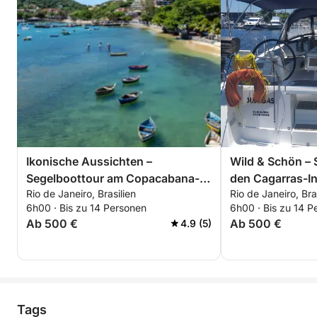
Ikonische Aussichten –
Wild & Schön – 
Segelboottour am Copacabana-
den Cagarras-I
Rio de Janeiro, Brasilien
Rio de Janeiro, Bra
Strand
6h00 · Bis zu 14 Personen
6h00 · Bis zu 14 P
Ab 500 €
Ab 500 €
4.9 (5)
Tags