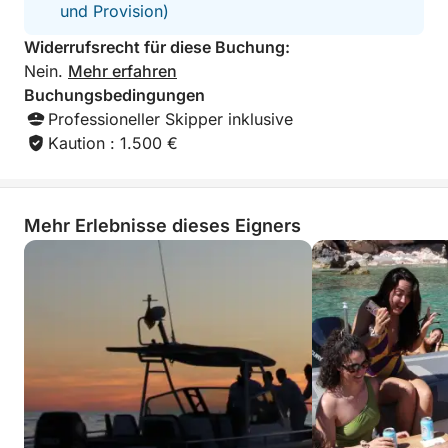
und passt die Route individuell an, damit Sie einen
und Provision)
perfekten Tag auf See erleben.
Widerrufsrecht für diese Buchung:
Nein.
Mehr erfahren
Das Erlebnis beinhaltet:
Buchungsbedingungen
Professioneller Skipper inklusive
Segeln entlang der spektakulären Südwestküste
Kaution : 1.500 €
Mallorcas
Badestopps in kristallklarem Wasser und ruhigen
Buchten
Mehr Erlebnisse dieses Eigners
Ausrüstung zum Stand-Up-Paddling und
Schnorcheln
Snacks mit regionalen Produkten
Getränke inklusive
Professioneller, ortskundiger Skipper