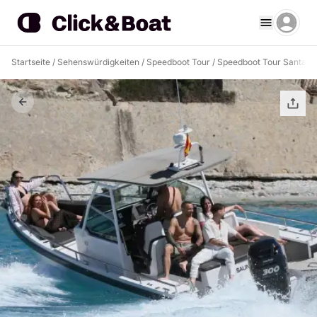
Startseite
/
Sehenswürdigkeiten
/
Speedboot Tour
/
Speedboot Tour Santa P