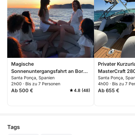
Magische
Privater Kurzurl
Sonnenuntergangsfahrt an Bord
MasterCraft 28
Santa Ponça, Spanien
Santa Ponça, Span
der MasterCraft 280: Die Sonne
Schnorcheln un
2h00 · Bis zu 7 Personen
4h00 · Bis zu 7 Pe
geht über dem Meer unter, Santa
Santa Ponça
Ab 500 €
Ab 655 €
4.8 (48)
Ponça
Tags