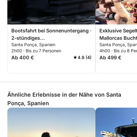
Großzügige Liegeflächen zum Sonnenbaden und
Entspannen
Bootsfahrt bei Sonnenuntergang ·
Exklusive Segel
Dieser Halbtagesausflug ist ideal für Paare,
2-stündiges
Mallorcas Bucht
Freundesgruppen oder Familien und bietet die
Santa Ponça, Spanien
Santa Ponça, Span
Sonnenuntergangserlebnis in
Erlebnis
perfekte Mischung aus Abenteuer, Entspannung und
2h00 · Bis zu 7 Personen
4h00 · Bis zu 8 Pe
Santa Ponsa
regionaler Küche. Entdecken Sie Mallorca aus einer
Ab 400 €
Ab 499 €
4.9 (4)
einzigartigen Perspektive: vom Meer aus.
Ähnliche Erlebnisse in der Nähe von Santa
Ponça, Spanien