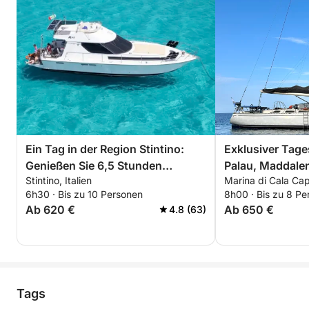
Ein Tag in der Region Stintino:
Exklusiver Tag
Genießen Sie 6,5 Stunden
Palau, Maddale
Stintino, Italien
Marina di Cala Capr
Erkundungstour an Bord eines 14
6h30 · Bis zu 10 Personen
8h00 · Bis zu 8 Pe
Meter langen Motorboots.
Ab 620 €
Ab 650 €
4.8 (63)
Tags