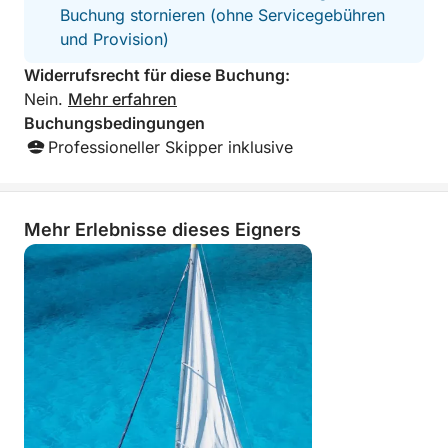
Buchung stornieren (ohne Servicegebühren
💙 Mari Pintau – „Das gemalte Meer“: weißer Sand
und Provision)
und Wasser wie aus dem Bilderbuch (nur in der
Widerrufsrecht für diese Buchung:
Ganztagestour enthalten).
Nein.
Mehr erfahren
Buchungsbedingungen
Während der Kreuzfahrt legen wir mehrere Bade-
Professioneller Skipper inklusive
und Schnorchelstopps an den schönsten Plätzen ein,
die wir je nach Wind- und Seebedingungen
auswählen.
Mehr Erlebnisse dieses Eigners
📍 Abfahrtsort
Die Tour startet im Hafen von Cagliari, der bequem
zu Fuß, mit dem Auto oder Taxi erreichbar ist.
Den genauen Abfahrtsort und eine detaillierte
Wegbeschreibung erhalten Sie nach der Buchung.
🌅 Erleben Sie Cagliari exklusiv vom Meer aus.
Ein privates, aufregendes und entspannendes