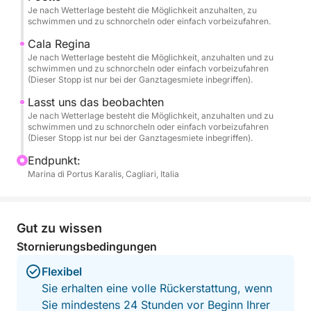
einen Stopp in Mari Pintau, einem der
Je nach Wetterlage besteht die Möglichkeit anzuhalten, zu
spektakulärsten Strände Südsardiniens, berühmt für
schwimmen und zu schnorcheln oder einfach vorbeizufahren.
sein türkisfarbenes Wasser und die farbenprächtigen
Cala Regina
Spiegelungen.
Je nach Wetterlage besteht die Möglichkeit, anzuhalten und zu
schwimmen und zu schnorcheln oder einfach vorbeizufahren
(Dieser Stopp ist nur bei der Ganztagesmiete inbegriffen).
🏝️ Empfohlene Route
Lasst uns das beobachten
Vom Hafen von Cagliari aus fahren wir entlang der
Je nach Wetterlage besteht die Möglichkeit, anzuhalten und zu
schönsten Küstenabschnitte:
schwimmen und zu schnorcheln oder einfach vorbeizufahren
(Dieser Stopp ist nur bei der Ganztagesmiete inbegriffen).
🌿 Cala Fighera – Wilde Klippen und smaragdgrünes
Endpunkt:
Wasser.
Marina di Portus Karalis, Cagliari, Italia
🌊 Calamosca – Eine geschützte Bucht, ideal für ein
entspannendes Bad.
Gut zu wissen
Stornierungsbedingungen
⛰️ Sella del Diavolo – Das Wahrzeichen von
Cagliari, vom Meer aus bewundert.
Flexibel
Sie erhalten eine volle Rückerstattung, wenn
🏖️ Poetto – Der berühmte Strand der Stadt.
Sie mindestens 24 Stunden vor Beginn Ihrer