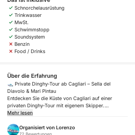
Schnorchelausrüstung
Trinkwasser
MwSt.
Schwimmstopp
Soundsystem
Benzin
Food / Drinks
Über die Erfahrung
🛥️ Private Dinghy-Tour ab Cagliari – Sella del
Diavolo & Mari Pintau
Entdecken Sie die Küste von Cagliari auf einer
privaten Dinghy-Tour mit eigenem Skipper.
Mehr lesen
An Bord unseres 7,85 Meter langen Beiboots mit
300-PS-Motor, das Platz für bis zu 11 Personen
Organisiert von Lorenzo
bietet, erleben Sie ein einzigartiges Abenteuer voller
72 Bewertungen