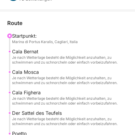
Adrenalin, Entspannung und atemberaubender
Ausblicke. Nur Sie, Ihre Reisebegleiter und das
kristallklare Wasser des Golfs von Angeli.
Route
🌊 Ein exklusives und individuell gestaltbares
Startpunkt:
Marina di Portus Karalis, Cagliari, Italia
Erlebnis
Wählen Sie Ihre Wunschzeit – morgens, nachmittags
Cala Bernat
oder abends – und erleben Sie je nach gewähltem
Je nach Wetterlage besteht die Möglichkeit anzuhalten, zu
schwimmen und zu schnorcheln oder einfach vorbeizufahren.
Zeitfenster eine andere Route, die maximalen
Komfort und beste Seebedingungen garantiert.
Cala Mosca
Je nach Wetterlage besteht die Möglichkeit anzuhalten, zu
schwimmen und zu schnorcheln oder einfach vorbeizufahren.
Die Tour ist 100 % privat und ideal für Paare,
Cala Fighera
Familien oder kleine Gruppen, die die Küste von
Je nach Wetterlage besteht die Möglichkeit anzuhalten, zu
Cagliari in Freiheit und absoluter Privatsphäre
schwimmen und zu schnorcheln oder einfach vorbeizufahren.
entdecken möchten.
Der Sattel des Teufels
Je nach Wetterlage besteht die Möglichkeit anzuhalten, zu
Wenn Sie Ihr Erlebnis verlängern möchten, können
schwimmen und zu schnorcheln oder einfach vorbeizufahren.
Sie die Ganztagestour wählen. Diese beinhaltet auch
Poetto