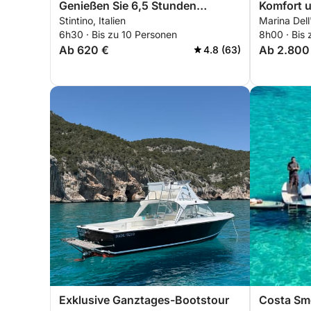
Genießen Sie 6,5 Stunden
Komfort u
Stintino, Italien
Marina Dell
Erkundungstour an Bord eines 14
Quatu
6h30 · Bis zu 10 Personen
8h00 · Bis
Meter langen Motorboots.
Ab 620 €
Ab 2.800
4.8 (63)
Exklusive Ganztages-Bootstour
Costa Sme