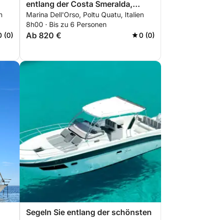
entlang der Costa Smeralda,
n
Marina Dell'Orso, Poltu Quatu, Italien
zwischen Porto Cervo und dem La
8h00 · Bis zu 6 Personen
Maddalena-Archipel.
Ab 820 €
0 (0)
0 (0)
Segeln Sie entlang der schönsten