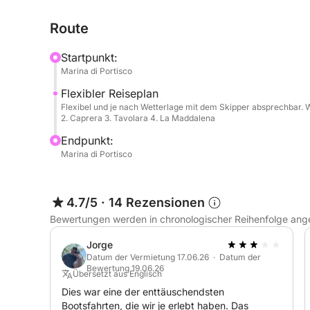
verstellbarer Rückenlehne zum Verweilen in absol
Route
durch ein Hardtop geschützte Cockpit einen gesell
Entspannung im Freien. Die Badeplattform mit inte
Startpunkt:
und sicheren Zugang zum Meer.
Marina di Portisco
Flexibler Reiseplan
Die Innenräume sind auf maximalen Komfort ausge
Flexibel und je nach Wetterlage mit dem Skipper absprechbar. 
Panoramafenstern, einen Essbereich, eine voll a
2. Caprera 3. Tavolara 4. La Maddalena
Kabinen und ein Badezimmer. Im Preis inbegriffe
Endpunkt:
ein Jobe Pro 2025 Unterwasser-Scooter, Schnorc
Marina di Portisco
ein Premium-Soundsystem. Die Basis befindet sic
Ausflüge an die Costa Smeralda, nach La Maddale
erforderlich, Treibstoff nicht inbegriffen.
4.7/5
·
14 Rezensionen
Bewertungen werden in chronologischer Reihenfolge ang
Buchen Sie jetzt auf Click&Boat und genießen Sie e
und unvergessliche Ausblicke vereint.
Jorge
Datum der Vermietung 17.06.26 · Datum der
Bewertung 19.06.26
Übersetzt aus Englisch
Dies war eine der enttäuschendsten
Bootsfahrten, die wir je erlebt haben. Das