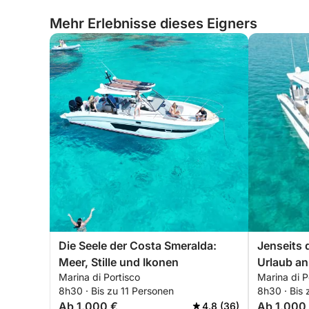
Punkten versagt. Ich würde nicht wieder bei
Mehr Erlebnisse dieses Eigners
ihnen buchen und kann sie nicht empfehlen.
Die Seele der Costa Smeralda:
Jenseits 
Meer, Stille und Ikonen
Urlaub an
Marina di Portisco
Marina di P
8h30 · Bis zu 11 Personen
8h30 · Bis 
Ab 1.000 €
Ab 1.000
4.8 (36)