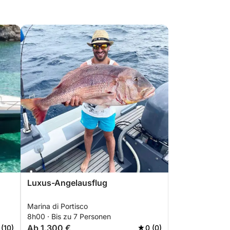
Luxus-Angelausflug
Marina di Portisco
sta
8h00 · Bis zu 7 Personen
Ab 1.300 €
 (10)
0 (0)