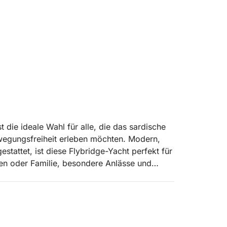
 die ideale Wahl für alle, die das sardische
wegungsfreiheit erleben möchten. Modern,
tattet, ist diese Flybridge-Yacht perfekt für
den oder Familie, besondere Anlässe und
lda.
rragenden Wohnlichkeit ihrer Außenbereiche:
eerblick, ideal zum Entspannen während der
g. Am Bug lädt das große Sonnendeck mit