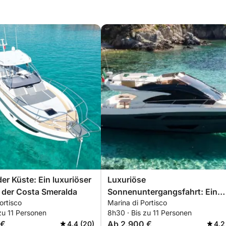
der Küste: Ein luxuriöser
Luxuriöse
 der Costa Smeralda
Sonnenuntergangsfahrt: Ein
ortisco
Marina di Portisco
traumhafter Aperitif an der Co
zu 11 Personen
8h30 · Bis zu 11 Personen
Smeralda
 €
Ab 2.900 €
4.4 (20)
4.2