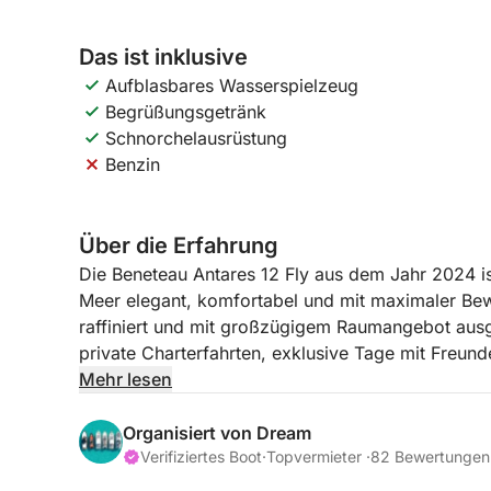
Das ist inklusive
Aufblasbares Wasserspielzeug
Begrüßungsgetränk
Schnorchelausrüstung
Benzin
Über die Erfahrung
Die Beneteau Antares 12 Fly aus dem Jahr 2024 ist
Meer elegant, komfortabel und mit maximaler Be
raffiniert und mit großzügigem Raumangebot ausges
private Charterfahrten, exklusive Tage mit Freun
romantische Momente im Herzen der Costa Smera
Mehr lesen
Die wahre Stärke dieser Yacht liegt in der hervo
Organisiert von Dream
Die Panorama-Flybridge bietet eine Lounge mit M
Verifiziertes Boot
·
Topvermieter ·
82 Bewertungen
Fahrt oder für einen Aperitif im Sonnenuntergan