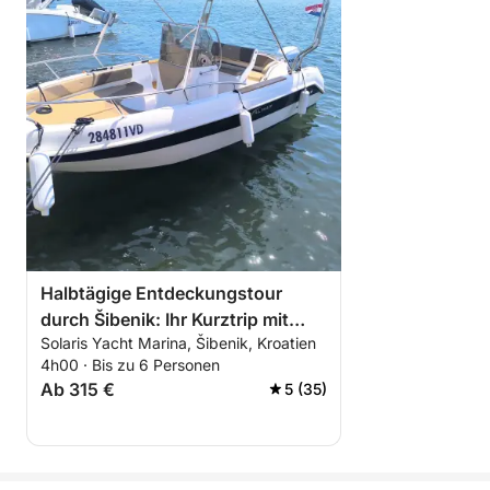
Halbtägige Entdeckungstour
durch Šibenik: Ihr Kurztrip mit
Solaris Yacht Marina, Šibenik, Kroatien
dem Motorboot
4h00 · Bis zu 6 Personen
Ab 315 €
5 (35)