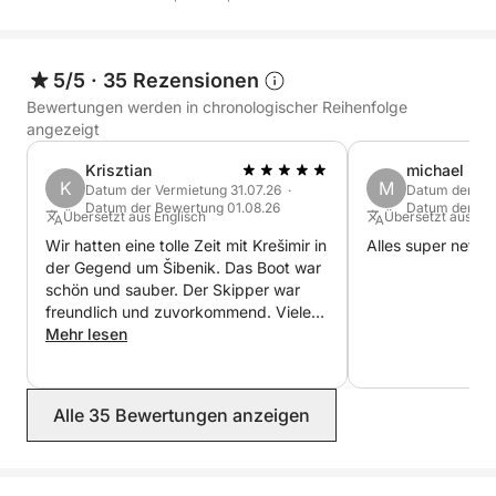
5/5
·
35 Rezensionen
Bewertungen werden in chronologischer Reihenfolge
angezeigt
Krisztian
michael
K
M
Datum der Vermietung 31.07.26 ·
Datum der Ver
Datum der Bewertung 01.08.26
Datum der Bew
Übersetzt aus Englisch
Übersetzt aus De
Wir hatten eine tolle Zeit mit Krešimir in
Alles super
der Gegend um Šibenik. Das Boot war
schön und sauber. Der Skipper war
freundlich und zuvorkommend. Vielen
Dank, Krešimir!
Mehr lesen
Alle 35 Bewertungen anzeigen