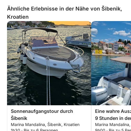
Ähnliche Erlebnisse in der Nähe von Šibenik,
Kroatien
Sonnenaufgangstour durch
Eine wahre Ausz
Šibenik
9 Stunden in de
Marina Mandalina, Šibenik, Kroatien
Marina Mandalina, 
Schönheit von Š
1h30 · Bis zu 6 Personen
9h00 · Bis zu 5 Pe