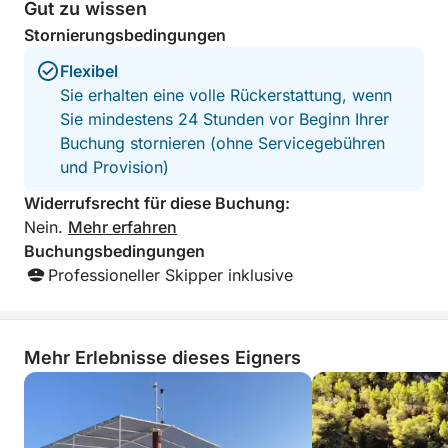
Gut zu wissen
Diese private Tour bietet Ihnen maximale Flexibilität:
Stornierungsbedingungen
Sie können mehr Zeit mit Schwimmen verbringen,
Flexibel
ein Inseldorf entdecken oder einfach an Bord
Sie erhalten eine volle Rückerstattung, wenn
entspannen und die Sonne der Adria genießen. Ohne
Sie mindestens 24 Stunden vor Beginn Ihrer
Menschenmassen und ohne festen Zeitplan gestalten
Buchung stornieren (ohne Servicegebühren
Sie Ihren Tag ganz nach Ihren Wünschen.
und Provision)
Dieses Schnellboot-Erlebnis ist ideal für Gäste, die
Widerrufsrecht für diese Buchung:
Wert auf Privatsphäre, Komfort und authentisches
Nein.
Mehr erfahren
Inselhüpfen legen und bietet Ihnen eine ganz
Buchungsbedingungen
persönliche Möglichkeit, die Schönheit der Küste von
Professioneller Skipper inklusive
Šibenik zu entdecken.
Mehr Erlebnisse dieses Eigners