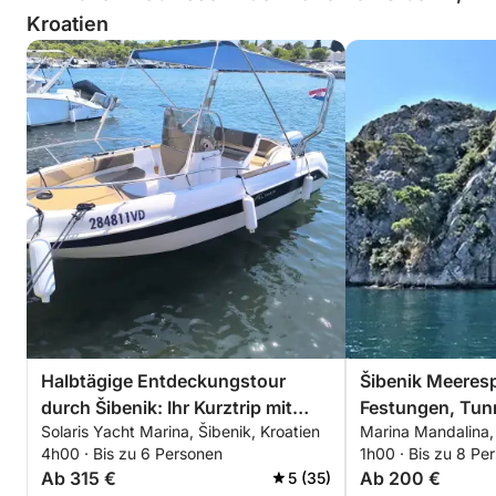
Kroatien
Halbtägige Entdeckungstour
Šibenik Meeres
durch Šibenik: Ihr Kurztrip mit
Festungen, Tun
Solaris Yacht Marina, Šibenik, Kroatien
Marina Mandalina, 
dem Motorboot
4h00 · Bis zu 6 Personen
1h00 · Bis zu 8 Pe
Ab 315 €
Ab 200 €
5 (35)