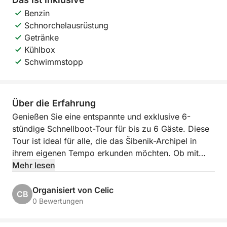
Benzin
Schnorchelausrüstung
Getränke
Kühlbox
Schwimmstopp
Über die Erfahrung
Genießen Sie eine entspannte und exklusive 6-
stündige Schnellboot-Tour für bis zu 6 Gäste. Diese
Tour ist ideal für alle, die das Šibenik-Archipel in
ihrem eigenen Tempo erkunden möchten. Ob mit
Familie, Freunden oder als Paar – dieses Erlebnis
Mehr lesen
bietet die perfekte Mischung aus malerischer Fahrt,
Schwimmen und erholsamen Momenten auf den
Organisiert von Celic
CB
Inseln.
0 Bewertungen
Die Abfahrt erfolgt in Šibenik oder einem anderen