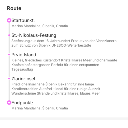
Ort Ihrer Wahl. Die Startzeit ist flexibel und richtet
Route
sich nach Ihrem Zeitplan. Schon beim Verlassen des
Hafens genießen Sie den Panoramablick auf die
Startpunkt:
Marina Mandalina, Šibenik, Croatia
historische Stadt Šibenik und die imposante Festung
St. Nikolaus, ein UNESCO-geschütztes Wahrzeichen,
St.-Nikolaus-Festung
das die Einfahrt zum Kanal bewacht.
Seefestung aus dem 16. Jahrhundert Erbaut von den Venezianern
zum Schutz von Šibenik UNESCO-Welterbestätte
Die Tour führt weiter zu den bezaubernden Inseln
Prvic Island
Kleines, friedliches Küstendorf Kristallklares Meer und charmante
Prvić und Zlarin, die für ihr authentisches
Kopfsteinpflastergassen Perfekt für einen entspannten
dalmatinisches Flair, ihre ruhigen Uferpromenaden
Tagesausflug
und ihr kristallklares Wasser bekannt sind.
Zlarin-Insel
Unterwegs ankert Ihr Skipper in wunderschönen,
Friedliche Insel nahe Šibenik Bekannt für ihre lange
abgelegenen Buchten, sodass Sie ausreichend Zeit
Korallentradition Autofrei – ideal für eine ruhige Auszeit
Wunderschöne Strände und kristallklares, blaues Meer
zum Schwimmen, Treibenlassen und Entspannen
inmitten unberührter Natur haben.
Endpunkt:
Marina Mandalina, Šibenik, Croatia
Schnorchelausrüstung (Maske und Schnorchel) ist
inklusive, sodass Sie die Unterwasserwelt im
ruhigen, kristallklaren Wasser erkunden können.