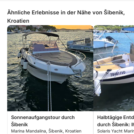
Ähnliche Erlebnisse in der Nähe von Šibenik,
Kroatien
Sonnenaufgangstour durch
Halbtägige Ent
Šibenik
durch Šibenik: I
Marina Mandalina, Šibenik, Kroatien
Solaris Yacht Marin
dem Motorboot