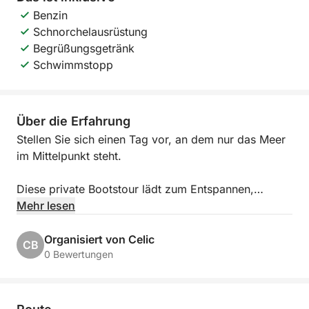
Benzin
Schnorchelausrüstung
Begrüßungsgetränk
Schwimmstopp
Über die Erfahrung
Stellen Sie sich einen Tag vor, an dem nur das Meer
im Mittelpunkt steht.
Diese private Bootstour lädt zum Entspannen,
Genießen in netter Gesellschaft und zum Erkunden
Mehr lesen
der Inseln in Ihrem eigenen Tempo ein. Ob Sie Zeit
mit der Familie verbringen, mit Freunden feiern oder
Organisiert von Celic
CB
etwas Besonderes für Ihr Team organisieren – der
0 Bewertungen
Tag verläuft genau so, wie Sie es sich wünschen.
Sie gehen an Bord eines wunderschönen,