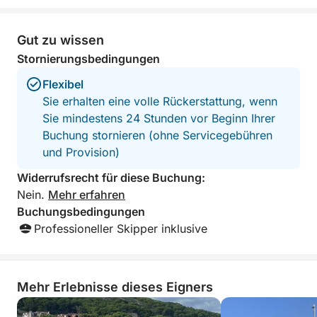
Sonnenbaden.
An Bord finden Sie alles für Ihren Komfort:
Gut zu wissen
Sonnenliegen, Frischwasser, eine kleine Küche, eine
Stornierungsbedingungen
Toilette und Schnorchelausrüstung.
Flexibel
Sie erhalten eine volle Rückerstattung, wenn
Kein straffer Zeitplan. Keine Hektik.
Sie mindestens 24 Stunden vor Beginn Ihrer
Buchung stornieren (ohne Servicegebühren
Einfach ein entspannter Tag auf See, ganz nach
und Provision)
Ihren Wünschen.
Widerrufsrecht für diese Buchung:
Nein.
Mehr erfahren
Buchungsbedingungen
Professioneller Skipper inklusive
Mehr Erlebnisse dieses Eigners