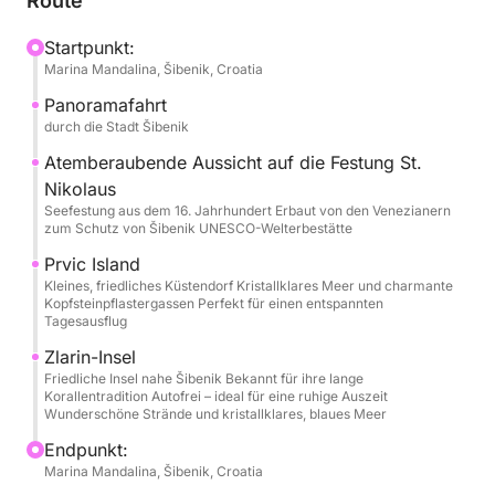
Route
traditionellen Holzboots voller mediterranem
Charme. Geräumig und komfortabel bietet es viel
Startpunkt:
Marina Mandalina, Šibenik, Croatia
Platz zum Entspannen, Sonnenbaden, Plaudern oder
einfach nur, um die vorbeiziehende Küste zu
Panoramafahrt
beobachten. Die Abfahrt erfolgt üblicherweise von
durch die Stadt Šibenik
Šibenik, aber Startpunkt und -zeit sind flexibel – es
Atemberaubende Aussicht auf die Festung St.
ist Ihr Tag.
Nikolaus
Seefestung aus dem 16. Jahrhundert Erbaut von den Venezianern
zum Schutz von Šibenik UNESCO-Welterbestätte
Nachdem das Boot den Hafen verlassen hat, gleiten
Sie an der historischen Skyline von Šibenik und der
Prvic Island
beeindruckenden Festung St. Nikolaus vorbei. Von
Kleines, friedliches Küstendorf Kristallklares Meer und charmante
Kopfsteinpflastergassen Perfekt für einen entspannten
dort aus rufen die Inseln. Vielleicht legen Sie in Prvić
Tagesausflug
oder Zlarin an, um einen ruhigen Spaziergang zu
Zlarin-Insel
machen, einen Kaffee am Meer zu genießen oder
Friedliche Insel nahe Šibenik Bekannt für ihre lange
einfach die entspannte Inselatmosphäre
Korallentradition Autofrei – ideal für eine ruhige Auszeit
Wunderschöne Strände und kristallklares, blaues Meer
aufzusaugen. Später ankert das Schiff in einer
friedlichen Bucht mit klarem, ruhigem Wasser – ideal
Endpunkt:
zum Schwimmen, Schnorcheln oder einfach nur zum
Marina Mandalina, Šibenik, Croatia