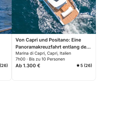
Von Capri und Positano: Eine
Panoramakreuzfahrt entlang der
Marina di Capri, Capri, Italien
Amalfiküste
7h00 · Bis zu 10 Personen
Ab 1.300 €
 (26)
5 (26)