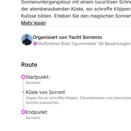
Sonnenuntergangstour mit einem luxuriösen Schnel
der atemberaubenden Küste, wo schroffe Klippen 
Kulisse bilden. Erleben Sie den magischen Sonn
Himmel tanzen und die friedvolle Atmosphäre unte
Mehr lesen
Haaren und nippen Sie an einem Glas Prosecco – e
Organisiert von Yacht Sorrento
Verifiziertes Boot
·
Topvermieter ·
50 Bewertungen
Route
Startpunkt:
Sorrento
Küste von Sorrent
Segeln Sie an schroffen Klippen, Zitronenhainen und charmante
Sorrent ausmachen.
Endpunkt:
Sorrento