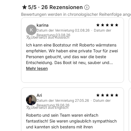
5/5
·
26 Rezensionen
Bewertungen werden in chronologischer Reihenfolge ang
karina
K
Datum der Vermietung 02.08.26 · Datum der
Bewertung 03.08.26
Übersetzt aus Russisch
Ich kann eine Bootstour mit Roberto wärmstens
empfehlen. Wir haben eine private Tour für zwei
Personen gebucht, und das war die beste
Entscheidung. Das Boot ist neu, sauber und
bestens gepflegt. Roberto ist freundlich und
Mehr lesen
zuvorkommend und stellt Ihnen einen perfekten
Ausflug zusammen. Die Musikauswahl an Bord
ist fantastisch und sorgt für eine wunderbare
Atmosphäre. Er zeigt Ihnen die schönsten
Ari
Grotten und malerischen Orte. Wir können die
Datum der Vermietung 27.05.26 · Datum der
Tour nur empfehlen; es war ein unvergesslicher
Bewertung 19.06.26
Übersetzt aus Englisch
Ausflug.
Roberto und sein Team waren einfach
fantastisch! Sie waren unglaublich sympathisch
und kannten sich bestens mit ihren