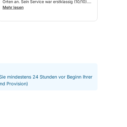
Orten an. Sein Service war erstklassig (10/10).
Das Boot ist super komfortabel und neu. Absolut
Mehr lesen
empfehlenswert.
 Sie mindestens 24 Stunden vor Beginn Ihrer
nd Provision)