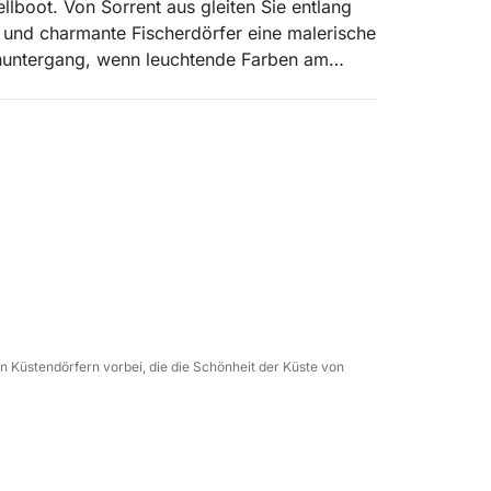
lboot. Von Sorrent aus gleiten Sie entlang
und charmante Fischerdörfer eine malerische
enuntergang, wenn leuchtende Farben am
rstreichen. Genießen Sie den Wind in Ihren
in unvergessliches Erlebnis wie für Könige.
n Küstendörfern vorbei, die die Schönheit der Küste von