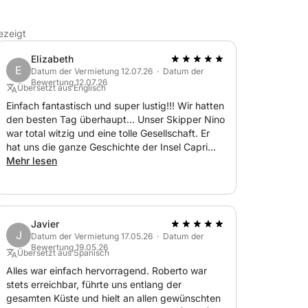
ezeigt
Elizabeth
E
Datum der Vermietung 12.07.26 · Datum der
Bewertung 12.07.26
Übersetzt aus Englisch
Einfach fantastisch und super lustig!!! Wir hatten
den besten Tag überhaupt… Unser Skipper Nino
war total witzig und eine tolle Gesellschaft. Er
hat uns die ganze Geschichte der Insel Capri
erzählt. Ich kann diese Tour nur jedem
Mehr lesen
empfehlen, sie ist jeden Cent wert. Vielen Dank
für einen unvergesslichen Tag! ❤️
Javier
J
Datum der Vermietung 17.05.26 · Datum der
Bewertung 19.05.26
Übersetzt aus Spanisch
Alles war einfach hervorragend. Roberto war
stets erreichbar, führte uns entlang der
gesamten Küste und hielt an allen gewünschten