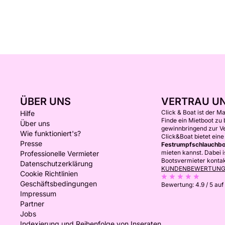
ÜBER UNS
VERTRAU U
Click & Boat ist der M
Hilfe
Finde ein Mietboot zu
Über uns
gewinnbringend zur V
Wie funktioniert's?
Click&Boat bietet ein
Presse
Festrumpfschlauchbo
mieten kannst. Dabei i
Professionelle Vermieter
Bootsvermieter kontakt
Datenschutzerklärung
KUNDENBEWERTUN
Cookie Richtlinien
Geschäftsbedingungen
Bewertung:
4.9 / 5
auf
Impressum
Partner
Jobs
Indexierung und Reihenfolge von Inseraten