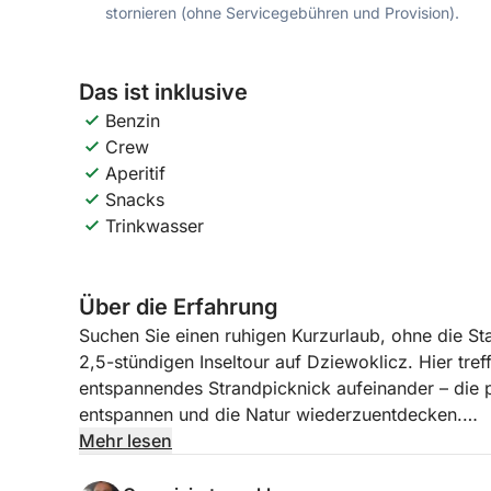
stornieren (ohne Servicegebühren und Provision).
Das ist inklusive
Benzin
Crew
Aperitif
Snacks
Trinkwasser
Über die Erfahrung
Suchen Sie einen ruhigen Kurzurlaub, ohne die Sta
2,5-stündigen Inseltour auf Dziewoklicz. Hier tref
entspannendes Strandpicknick aufeinander – die p
entspannen und die Natur wiederzuentdecken.
Mehr lesen
Von Stettin aus fahren wir durch ruhige Gewässer 