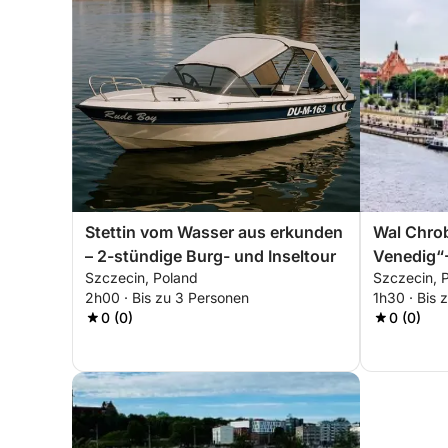
Stettin vom Wasser aus erkunden
Wal Chrob
– 2-stündige Burg- und Inseltour
Venedig“-
Szczecin, Poland
Szczecin, 
stündiges
2h00 · Bis zu 3 Personen
1h30 · Bis 
0 (0)
0 (0)