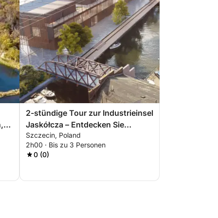
2-stündige Tour zur Industrieinsel
,
Jaskółcza – Entdecken Sie
Szczecin, Poland
Stettins vergessene Seite
2h00 · Bis zu 3 Personen
0 (0)