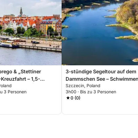
rego & „Stettiner
3-stündige Segeltour auf dem
Kreuzfahrt – 1,5-
Dammschen See – Schwimmen
Poland
Szczecin, Poland
 malerisches Erlebnis
Segeln und Entspannen
zu 3 Personen
3h00 · Bis zu 3 Personen
0 (0)