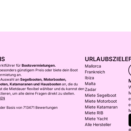
NS
URLAUBSZIELE
arktführer für
Bootsvermietungen.
Mallorca
 besonders günstigem Preis oder biete dein Boot
Frankreich
ermietung an.
Ibiza
e Auswahl an
Segelbooten, Motorbooten,
M
Malta
oten, Katamaranen und Hausbooten
an, die du
W
st die Mietdauer flexibel wählbar und du kannst den
Zadar
M
ieren, um alle deine Fragen direkt zu stellen.
Miete Segelboot
GEN
e
Miete Motorboot
e
Miete Katamaran
 der Basis von 713471 Bewertungen
M
Miete RIB
Miete Yacht
Alle Hersteller
©