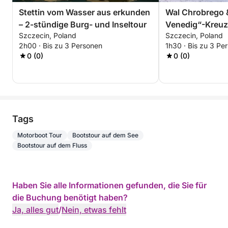
Stettin vom Wasser aus erkunden
Wal Chrobrego &
– 2-stündige Burg- und Inseltour
Venedig“-Kreuzf
Szczecin, Poland
Szczecin, Poland
stündiges maler
2h00 · Bis zu 3 Personen
1h30 · Bis zu 3 Pe
0 (0)
0 (0)
Tags
Motorboot Tour
Bootstour auf dem See
Bootstour auf dem Fluss
Haben Sie alle Informationen gefunden, die Sie für
die Buchung benötigt haben?
Ja, alles gut
/
Nein, etwas fehlt