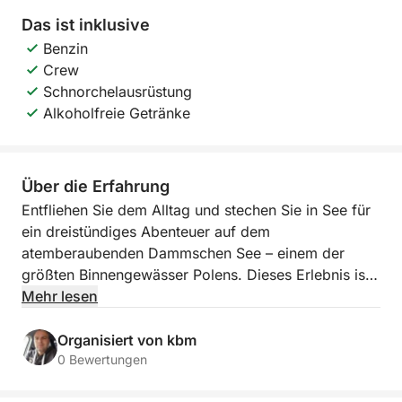
Das ist inklusive
Benzin
Crew
Schnorchelausrüstung
Alkoholfreie Getränke
Über die Erfahrung
Entfliehen Sie dem Alltag und stechen Sie in See für
ein dreistündiges Abenteuer auf dem
atemberaubenden Dammschen See – einem der
größten Binnengewässer Polens. Dieses Erlebnis ist
perfekt für Naturliebhaber, Freunde oder Familien,
Mehr lesen
die entspannen, schwimmen und ein Stückchen
Stettin aus einer neuen Perspektive genießen
Organisiert von kbm
möchten.
0 Bewertungen