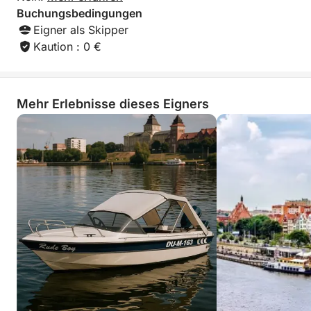
Sicherheit und sorgt für ein rundum entspanntes
Buchungsbedingungen
Erlebnis.
Eigner als Skipper
Kaution : 0 €
Bei dieser Tour geht es nicht nur ums Segeln – es
geht um Freiheit, Natur und unvergessliche
Erinnerungen auf dem Wasser.
Mehr Erlebnisse dieses Eigners
Reservieren Sie noch heute Ihren Platz und gönnen
Sie sich einen einzigartigen Ausflug am Seeufer, der
Freizeit, Entdeckungen und Spaß in einem
unglaublichen Segelerlebnis vereint.