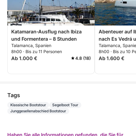
Katamaran-Ausflug nach Ibiza
Abenteuer auf Ib
und Formentera – 8 Stunden
nach Es Vedrá 
Talamanca, Spanien
Talamanca, Spani
geheime Ecken
8h00 · Bis zu 11 Personen
8h00 · Bis zu 10 P
Ab 1.000 €
Ab 1.600 €
4.8 (18)
Tags
Klassische Bootstour
Segelboot Tour
Junggesellenabschied Bootstour
Haben Sie alle Informationen gefunden, die Sie für