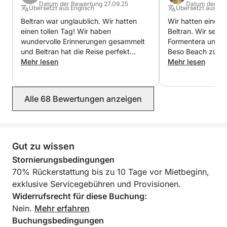
Skippergebühr (250 €) ist direkt im Hafen zu
Datum der Bewertung 27.09.25
Datum der Be
Übersetzt aus Englisch
Übersetzt aus Eng
entrichten.
Beltran war unglaublich. Wir hatten
Wir hatten einen t
einen tollen Tag! Wir haben
Beltran. Wir sege
Erleben Sie Ibiza aus einer einzigartigen Perspektive!
wundervolle Erinnerungen gesammelt
Formentera und a
Kontaktieren Sie uns noch heute über Click&Boat, um
und Beltran hat die Reise perfekt
Beso Beach zu Mi
gemacht. Wir würden definitiv wieder
Mehr lesen
nahmen wir ein B
Mehr lesen
Ihr privates und authentisches Segelabenteuer zu
buchen.
Paddleboards und
buchen.
Beltran war so her
gutes Gefühl gege
Alle 68 Bewertungen anzeigen
tolle Zeit! Danke B
Gut zu wissen
Stornierungsbedingungen
70% Rückerstattung bis zu 10 Tage vor Mietbeginn,
exklusive Servicegebühren und Provisionen.
Widerrufsrecht für diese Buchung:
Nein.
Mehr erfahren
Buchungsbedingungen