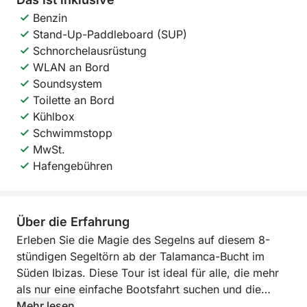
Benzin
Stand-Up-Paddleboard (SUP)
Schnorchelausrüstung
WLAN an Bord
Soundsystem
Toilette an Bord
Kühlbox
Schwimmstopp
MwSt.
Hafengebühren
Über die Erfahrung
Erleben Sie die Magie des Segelns auf diesem 8-
stündigen Segeltörn ab der Talamanca-Bucht im
Süden Ibizas. Diese Tour ist ideal für alle, die mehr
als nur eine einfache Bootsfahrt suchen und die
Verbindung zwischen Wind und Wellen spüren
Mehr lesen