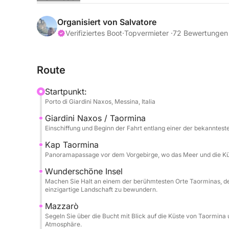
Die Fahrt beginnt in Richtung Capo Taormina und 
Organisiert von Salvatore
wo kristallklares Wasser auf eine dramatische und z
Verifiziertes Boot
·
Topvermieter ·
72 Bewertungen
Küste intensive Farben, malerische Buchten und
einfach nur zum Entspannen am Meer.
Route
Die Tour führt weiter nach Mazzarò und zur präch
Startpunkt:
Bucht der Sirenen – ein exklusives und elegantes
Porto di Giardini Naxos, Messina, Italia
Bucht harmonisch verschmelzen. Das klare Wasse
Giardini Naxos / Taormina
Stopp tagsüber zu einem besonders stimmungsvol
Einschiffung und Beginn der Fahrt entlang einer der bekanntest
Schließlich erreichen wir Sant'Alessio und passier
Kap Taormina
Panoramapassage vor dem Vorgebirge, wo das Meer und die Küst
einen Ort voller Charme und Atmosphäre. Der Au
Entspannen und Schnorcheln, bevor wir nach eine
Wunderschöne Insel
Entdeckung des schönsten Meeres an der Küste 
Machen Sie Halt an einem der berühmtesten Orte Taorminas, der 
einzigartige Landschaft zu bewundern.
Mazzarò
Segeln Sie über die Bucht mit Blick auf die Küste von Taormina 
Atmosphäre.