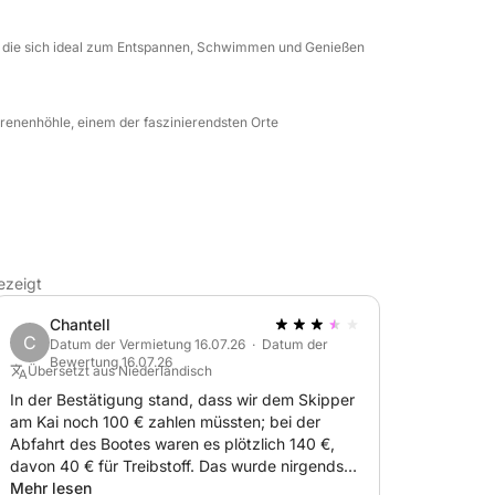
, die sich ideal zum Entspannen, Schwimmen und Genießen
irenenhöhle, einem der faszinierendsten Orte
ezeigt
Chantell
C
Datum der Vermietung 16.07.26 · Datum der
Bewertung 16.07.26
Übersetzt aus Niederländisch
In der Bestätigung stand, dass wir dem Skipper
am Kai noch 100 € zahlen müssten; bei der
Abfahrt des Bootes waren es plötzlich 140 €,
davon 40 € für Treibstoff. Das wurde nirgends
mitgeteilt und kam völlig unerwartet.
Mehr lesen