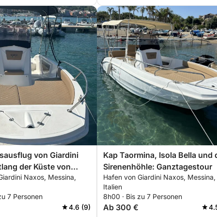
ausflug von Giardini
Kap Taormina, Isola Bella und 
lang der Küste von
Sirenenhöhle: Ganztagestour
Giardini Naxos, Messina,
Hafen von Giardini Naxos, Messina,
Italien
zu 7 Personen
8h00 · Bis zu 7 Personen
Ab 300 €
4.6 (9)
4.