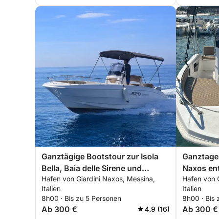
Ganztägige Bootstour zur Isola
Ganztages
Bella, Baia delle Sirene und
Naxos ent
Hafen von Giardini Naxos, Messina,
Hafen von 
Sant'Alessio
Taormina
Italien
Italien
8h00 · Bis zu 5 Personen
8h00 · Bis 
Ab 300 €
Ab 300 €
4.9 (16)