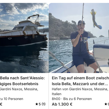
 Bella nach Sant'Alessio:
Ein Tag auf einem Boot zwisc
ägiges Bootserlebnis
Isola Bella, Mazzarò und der
Giardini Naxos, Messina,
Hafen von Giardini Naxos, Messina,
Bucht der Sirenen.
Italien
zu 10 Personen
8h00 · Bis zu 6 Personen
 €
Ab 1.300 €
5 (1)