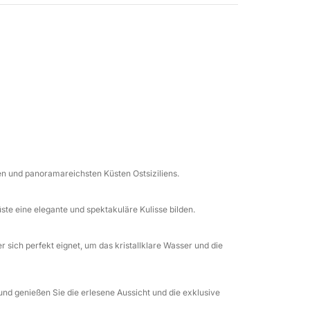
Isola Bella, zwei Wahrzeichen dieser Küste,
eitlose Landschaft trifft. Hier bietet die
 perfekte Möglichkeiten zum Schwimmen oder
tigen Bucht von Atlantis, auch bekannt als
 Fleckchen Erde, wo Natur und Schönheit der
r und die Abgeschiedenheit machen diesen
len Erlebnis.
en und panoramareichsten Küsten Ostsiziliens.
en dabei die malerische Grotta delle Sirene,
e eine elegante und spektakuläre Kulisse bilden.
sflug beinhaltet Stopps zum Schwimmen,
m erlebnisreichen Tag, der ganz der
von Taormina gewidmet war, zurückkehren.
sich perfekt eignet, um das kristallklare Wasser und die
und genießen Sie die erlesene Aussicht und die exklusive