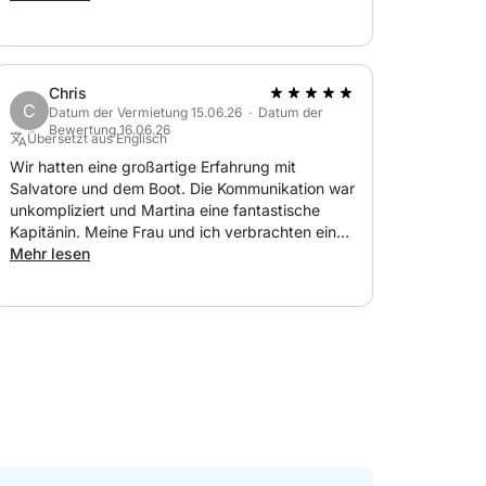
Chris
C
Datum der Vermietung 15.06.26 · Datum der
Bewertung 16.06.26
Übersetzt aus Englisch
Wir hatten eine großartige Erfahrung mit
Salvatore und dem Boot. Die Kommunikation war
unkompliziert und Martina eine fantastische
Kapitänin. Meine Frau und ich verbrachten einen
wunderschönen Tag bei herrlichem Wetter,
Mehr lesen
tollen Sehenswürdigkeiten, Champagner und
frischem Obst. Vielen Dank für den schönen
Tag!