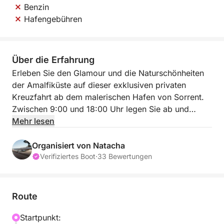
Benzin
Hafengebühren
Über die Erfahrung
Erleben Sie den Glamour und die Naturschönheiten
der Amalfiküste auf dieser exklusiven privaten
Kreuzfahrt ab dem malerischen Hafen von Sorrent.
Zwischen 9:00 und 18:00 Uhr legen Sie ab und
steuern die legendäre Insel Capri an, wo Sie einen
Mehr lesen
ganzen Tag lang die Insel erkunden. Ihre Route führt
Sie zu den bekanntesten Sehenswürdigkeiten der
Organisiert von Natacha
Insel, darunter die majestätischen Faraglioni-Felsen
Verifiziertes Boot
·
33 Bewertungen
und die bezaubernden Meeresgrotten, wo das
Sonnenlicht ein magisches Spiel auf dem
türkisfarbenen Wasser erzeugt.
Route
Für ein rundum gelungenes und luxuriöses Erlebnis
Startpunkt: