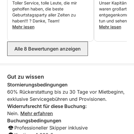
Toller Service, tolle Leute, die mir
Unser Kapitän An
Die Schönheit Capris lässt sich am besten vom
geholfen haben, die beste
waren großartig, 
Wasser aus erleben. Buchen Sie jetzt Ihren privaten
Geburtstagsparty aller Zeiten zu
entgegenkommend
Italienurlaub über Click&Boat!
haben!!! ? Danke, Team!
tun und sehen wol
Mehr lesen
fantastisch, die 
Mehr lesen
waren ebenfalls p
kommen auf jeden 
Dank für die tolle
Alle 8 Bewertungen anzeigen
Gut zu wissen
Stornierungsbedingungen
60% Rückerstattung bis zu 30 Tage vor Mietbeginn,
exklusive Servicegebühren und Provisionen.
Widerrufsrecht für diese Buchung:
Nein.
Mehr erfahren
Buchungsbedingungen
Professioneller Skipper inklusive