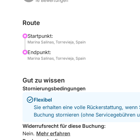
Ausblicke auf die Küste und können Ihre Stopps f
16 Bewertungen
Mata, schwimmen Sie im kristallklaren Wasser vo
Insel Tabarca. Für ein ruhigeres Erlebnis segeln
Route
genießen Sie das ruhige Wasser. Ihr erfahrener Ka
Ihren Wünschen gestaltet wird, egal ob Sie Ents
Startpunkt:
Marina Salinas, Torrevieja, Spain
Das Boot ist mit allen notwendigen Annehmlichkei
Endpunkt:
für einen möglichst komfortablen Ausflug. Ideal 
Marina Salinas, Torrevieja, Spain
Freunden – dieser Halbtagesausflug verspricht un
Bereit, die Schönheit der Costa Blanca auf Ihre 
Gut zu wissen
Sie.
Stornierungsbedingungen
Flexibel
Sie erhalten eine volle Rückerstattung, wenn
Buchung stornieren (ohne Servicegebühren u
Widerrufsrecht für diese Buchung:
Nein.
Mehr erfahren