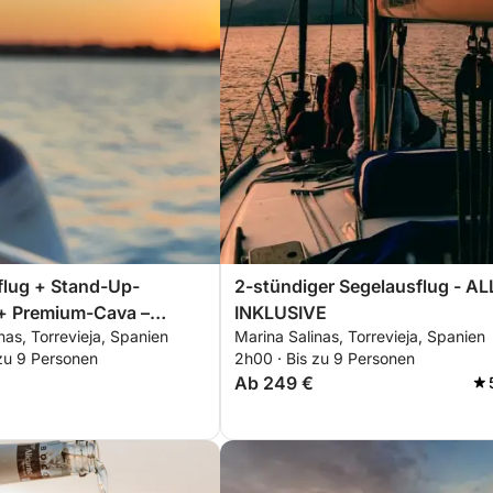
flug + Stand-Up-
2-stündiger Segelausflug - A
 + Premium-Cava –
INKLUSIVE
nas, Torrevieja, Spanien
Marina Salinas, Torrevieja, Spanien
 Nachmittags oder
 zu 9 Personen
2h00 · Bis zu 9 Personen
tergang – 2 Stunden –
Ab 249 €
KLUSIVE