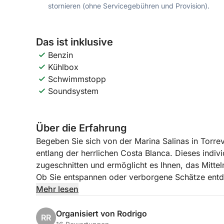
stornieren (ohne Servicegebühren und Provision).
Das ist inklusive
Benzin
Kühlbox
Schwimmstopp
Soundsystem
Über die Erfahrung
Begeben Sie sich von der Marina Salinas in Torrev
entlang der herrlichen Costa Blanca. Dieses indi
zugeschnitten und ermöglicht es Ihnen, das Mitt
Ob Sie entspannen oder verborgene Schätze entde
alles.
Mehr lesen
An Bord eines komfortablen und gut ausgestatte
Organisiert von Rodrigo
RR