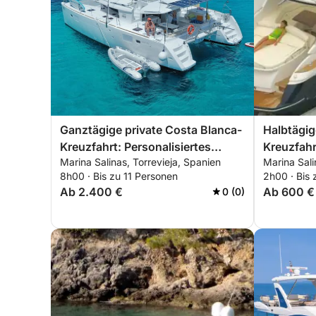
Ganztägige private Costa Blanca-
Halbtägig
Kreuzfahrt: Personalisiertes
Kreuzfahrt
Marina Salinas, Torrevieja, Spanien
Marina Sali
Segelerlebnis von Torrevieja nach
8h00 · Bis zu 11 Personen
2h00 · Bis 
Tabarca und La Manga
Ab 2.400 €
Ab 600 €
0 (0)