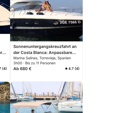
Sonnenuntergangskreuzfahrt an
ur
der Costa Blanca: Anpassbare
Marina Salinas, Torrevieja, Spanien
Abendtour von Torrevieja nach La
3h00 · Bis zu 11 Personen
Manga und Tabarca
Ab 680 €
7 (4)
4.7 (4)