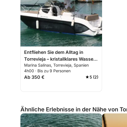
Entfliehen Sie dem Alltag in
Torrevieja – kristallklares Wasser
Marina Salinas, Torrevieja, Spanien
und versteckte Buchten erwarten
4h00 · Bis zu 9 Personen
Sie.
Ab 350 €
5 (2)
Ähnliche Erlebnisse in der Nähe von To