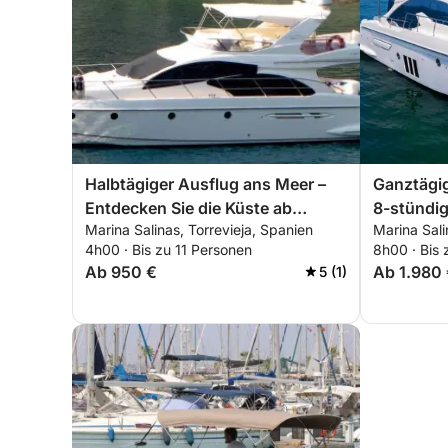
Halbtägiger Ausflug ans Meer –
Ganztägig
Entdecken Sie die Küste ab
8-stündig
Marina Salinas, Torrevieja, Spanien
Marina Sali
Torrevieja
Marina Sa
4h00 · Bis zu 11 Personen
8h00 · Bis 
Ab 950 €
Ab 1.980
5 (1)