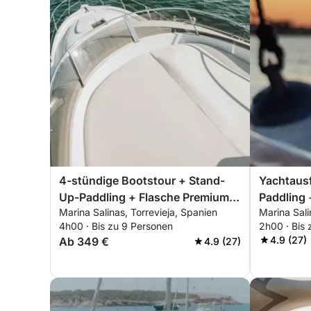
4-stündige Bootstour + Stand-
Yachtaus
Up-Paddling + Flasche Premium-
Paddling
Marina Salinas, Torrevieja, Spanien
Marina Sali
Cava - ALLES INKLUSIVE
Morgens,
4h00 · Bis zu 9 Personen
2h00 · Bis
Sonnenun
4.9 (27)
Ab 349 €
4.9 (27)
ALLES IN