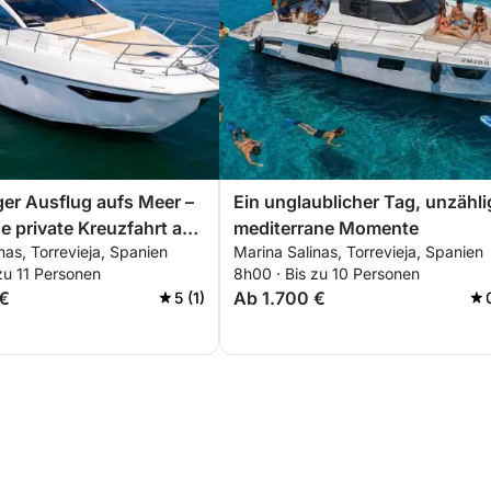
er Ausflug aufs Meer –
Ein unglaublicher Tag, unzähli
e private Kreuzfahrt ab
mediterrane Momente
nas, Torrevieja, Spanien
Marina Salinas, Torrevieja, Spanien
linas
zu 11 Personen
8h00 · Bis zu 10 Personen
 €
Ab 1.700 €
5 (1)