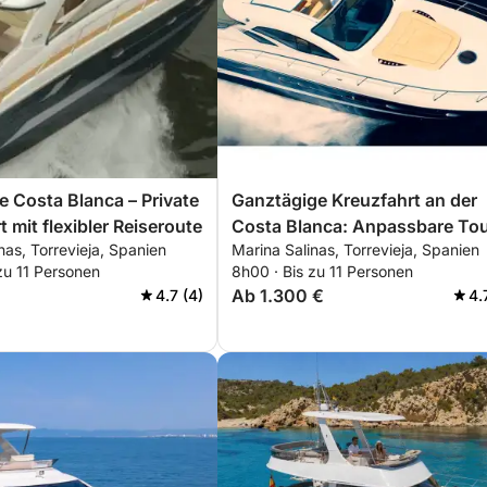
e Costa Blanca – Private
Ganztägige Kreuzfahrt an der
 mit flexibler Reiseroute
Costa Blanca: Anpassbare To
nas, Torrevieja, Spanien
Marina Salinas, Torrevieja, Spanien
von Torrevieja nach La Manga
zu 11 Personen
8h00 · Bis zu 11 Personen
und Tabarca
Ab 1.300 €
4.7 (4)
4.