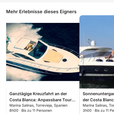
Mehr Erlebnisse dieses Eigners
Ganztägige Kreuzfahrt an der
Sonnenuntergan
Costa Blanca: Anpassbare Tour
der Costa Blan
Marina Salinas, Torrevieja, Spanien
Marina Salinas, To
von Torrevieja nach La Manga
Abendtour von T
8h00 · Bis zu 11 Personen
3h00 · Bis zu 11 P
und Tabarca
Manga und Tab