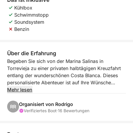
Kühlbox
Schwimmstopp
Soundsystem
Benzin
Über die Erfahrung
Begeben Sie sich von der Marina Salinas in
Torrevieja zu einer privaten halbtägigen Kreuzfahrt
entlang der wunderschönen Costa Blanca. Dieses
personalisierte Abenteuer ist auf Ihre Wünsche
zugeschnitten und ermöglicht Ihnen, das Mittelmeer
Mehr lesen
in Ihrem eigenen Tempo zu erkunden. Egal, ob Sie
entspannen oder verborgene Schätze entdecken
Organisiert von Rodrigo
RR
möchten, diese Kreuzfahrt bietet alles.
Verifiziertes Boot
·
16 Bewertungen
An Bord eines komfortablen und gut ausgestatteten
Bootes genießen Sie einen atemberaubenden Blick