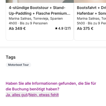
4-stündige Bootstour + Stand-
Bootsfahrt + Dri
Up-Paddling + Flasche Premium-
Hafenbar + Son
Marina Salinas, Torrevieja, Spanien
Marina Salinas, To
Cava - ALLES INKLUSIVE
dem Salzsee von
4h00 · Bis zu 9 Personen
5h00 · Bis zu 9 Pe
Ab 349 €
Ab 375 €
4.9 (27)
Tags
Motorboot Tour
Haben Sie alle Informationen gefunden, die Sie für
die Buchung benötigt haben?
Ja, alles gut
/
Nein, etwas fehlt