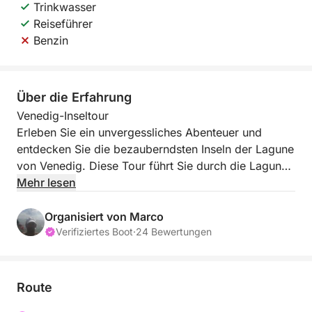
Trinkwasser
Reiseführer
Benzin
Über die Erfahrung
Venedig-Inseltour
Erleben Sie ein unvergessliches Abenteuer und
entdecken Sie die bezauberndsten Inseln der Lagune
von Venedig. Diese Tour führt Sie durch die Lagune
und macht Halt in Murano und Burano.
Mehr lesen
Während der Bootsfahrt genießen Sie den Blick auf
Organisiert von Marco
die Lagune und tauchen in ihre zeitlose Atmosphäre
Verifiziertes Boot
·
24 Bewertungen
ein. Erster Halt ist Murano, weltberühmt für seine
Glaskunst. Hier haben Sie die Gelegenheit, die
Entstehung von Glaskunstwerken hautnah
Route
mitzuerleben und die Kunstfertigkeit der Handwerker