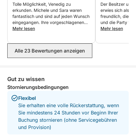
Tolle Möglichkeit, Venedig zu
Der Besitzer und
erkunden. Michele und Sara waren
erwies sich als äu
fantastisch und sind auf jeden Wunsch
freundlich, die T
eingegangen. Ihre vorgeschlagenen
und die Party verli
Stopps waren wunderbar. Wir hatten
Mehr lesen
Danke
Mehr lesen
einen wunderschönen Tag!
Alle 23 Bewertungen anzeigen
Gut zu wissen
Stornierungsbedingungen
Flexibel
Sie erhalten eine volle Rückerstattung, wenn
Sie mindestens 24 Stunden vor Beginn Ihrer
Buchung stornieren (ohne Servicegebühren
und Provision)