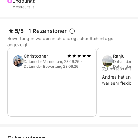
Endpunkt:
erleben möchten, abseits der Menschenmassen,
Mestre, Italia
eingebettet in die Schönheit der Farben und die
Stille, die nur Venedig bei Sonnenuntergang bieten
kann. Ideal für Paare, kleine Gruppen oder Familien,
5/5
·
1 Rezensionen
die einen besonderen Moment zwischen Eleganz
Bewertungen werden in chronologischer Reihenfolge
und Einfachheit genießen möchten.
angezeigt
Christopher
Ranju
Datum der Vermietung 23.06.26 ·
Datum der Ver
Datum der Bewertung 23.06.26
Datum der Be
Übersetzt aus Eng
Andrea hat uns g
war sehr flexibel.