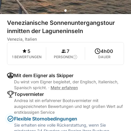
Venezianische Sonnenuntergangstour
inmitten der Laguneninseln
Venezia, Italien
5
7
4h00
1 BEWERTUNGEN
PERSONEN
DAUER
Mit dem Eigner als Skipper
Du wirst vom Eigner begleitet, der Englisch, Italienisch,
Spanisch spricht.
·
Mehr erfahren
Topvermieter
Andrea ist ein erfahrener Bootsvermieter mit
ausgezeichneten Bewertungen und legt großen Wert auf
erstklassigen Service
Flexible Stornobedingungen
Sie erhalten eine volle Rückerstattung, wenn Sie
mindestens 24 Stunden vor Beginn Ihrer Buchung