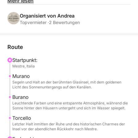
Abfahrt vom Hafen von Mestre. Wir segeln zwischen
Mehr lesen
den faszinierendsten Inseln der nördlichen Lagune –
Murano, Burano und Torcello –, während die Sonne
Organisiert von Andrea
langsam auf dem Wasser versinkt und goldene
Topvermieter ·
2 Bewertungen
Reflexe und eine einzigartige Atmosphäre erzeugt.
Während der Tour können Sie bei einem Glas Wein
Route
entspannen, die stets verfügbaren Snacks und
alkoholfreien Getränke genießen, dank des
Startpunkt:
Mestre, Italia
Soundsystems an Bord Musik hören und jeden
Moment inmitten einer atemberaubenden Aussicht
Murano
genießen. Die kurzen Stopps auf jeder Insel
Segeln und Halt an der berühmten Glasinsel, mit dem goldenen
Licht des Sonnenuntergangs auf den Kanälen.
ermöglichen Ihnen, durch die farbenfrohen Straßen
zu schlendern, kleine Kunsthandwerksbetriebe zu
Burano
Leuchtende Farben und eine entspannte Atmosphäre, während die
besuchen oder einfach die heitere Atmosphäre des
Sonne hinter den Häusern untergeht und sich im Wasser spiegelt.
späten Nachmittags zu erleben.
Torcello
Letzter Halt inmitten der Ruhe und des historischen Charmes der
Dieses Erlebnis ist für diejenigen gedacht, die die
Insel vor der abendlichen Rückkehr nach Mestre.
Lagune auf romantische und authentische Weise