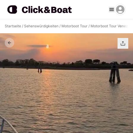
Startseite
/
Sehenswürdigkeiten
/
Motorboot Tour
/
Motorboot Tour Venezia