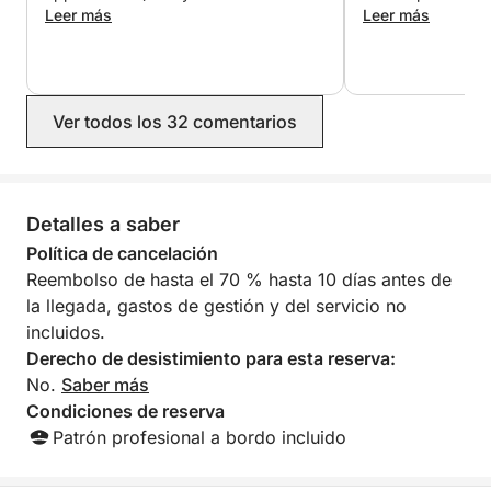
benefit), big beds & sofas to lay out
Leer más
extremely friendl
Leer más
on, great soundsystem which you can
extra mile to ha
connect your Bluetooth to - endless
drinks we wanted
flow of drinks and service with Master
everyone was com
Skipper Luis offering his insights and
enjoyed the day.
Ver todos los 32 comentarios
knowledge of land & sea as we went,
his over 60 years of sailing experience
was really interesting to listen to.
Mooring up for a dip in the Atlantic
and Skipper Miguel navigating the
Detalles a saber
caves with some light bites to eat and
Política de cancelación
a glass of champagne made this trip
Reembolso de hasta el 70 % hasta 10 días antes de
one of the best possible afternoons.
Highly recommend the boat & crew to
la llegada, gastos de gestión y del servicio no
anyone thinking of doing the same.
incluidos.
Thanks again to the crew and booking
Derecho de desistimiento para esta reserva:
staff.
No.
Saber más
Condiciones de reserva
Patrón profesional a bordo incluido