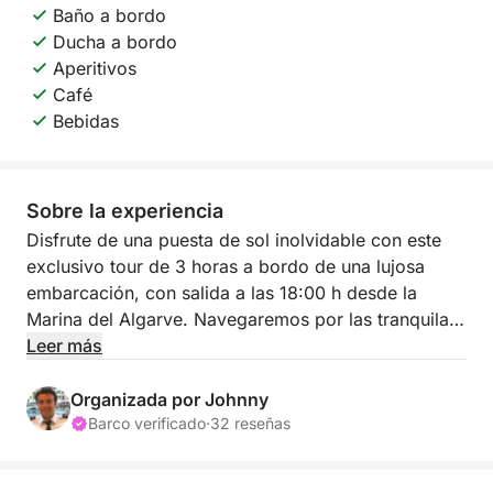
Baño a bordo
Ducha a bordo
Aperitivos
Café
Bebidas
Sobre la experiencia
Disfrute de una puesta de sol inolvidable con este
exclusivo tour de 3 horas a bordo de una lujosa
embarcación, con salida a las 18:00 h desde la
Marina del Algarve. Navegaremos por las tranquilas
aguas de la Ría Formosa y sus alrededores al
Leer más
atardecer, creando el ambiente perfecto para
relajarse, celebrar o simplemente contemplar.
Organizada por Johnny
Barco verificado
·
32 reseñas
Durante el tour, podrá practicar snorkel, disfrutar de
la brisa y saborear una selección de bebidas