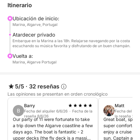
refrescantes (vino, cerveza, zumos, agua) y
Itinerario
aperitivos a bordo. La música de fondo se puede
personalizar con su propia lista de reproducción
Ubicación de inicio:
Marina, Algarve, Portugal
gracias al sistema de sonido profesional del barco.
Atardecer privado
Para que la experiencia sea aún más completa,
Embarque en la Marina a las 18h. Relajarse navegando por la costa
escuchando su música favorita y disfrutando de un buen champán.
ofrecemos el uso de una embarcación auxiliar (una
pequeña embarcación auxiliar) para explorar playas
Vuelta a:
Marina, Algarve Portugal
escondidas o zonas más recónditas y especiales,
accesibles solo por mar.
Ideal para parejas, grupos de amigos o una ocasión
5/5
·
32 reseñas
especial, esta experiencia combina el encanto de
Las opiniones se presentan en orden cronológico
una puesta de sol con la comodidad de un servicio
Barry
Matt
exclusivo.
B
Fecha del alquiler 6/6/26 · Fecha de la
Fecha del alqu
reseña 8/6/26
la reseña 20/
Our party of 11 were fortunate to take
Great boat, space
a trip down the Algarve coastline a few
super comfortable 
days ago. The boat is fantastic - 2
enjoy a cruise alo
upper decks (the fly deck is a massive
sun. Captain and