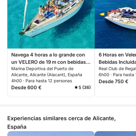
Navega 4 horas a lo grande con
6 Horas en Vele
un VELERO de 19 m con bebidas
Bebidas Incluid
Marina Deportiva del Puerto de
Real Club de Regat
incluidas + 2 tablas de paddle +
Alicante, Alicante (Alacant), España
6h00 · Para hasta
snorkel
4h00 · Para hasta 12 personas
Desde 750 €
Desde 600 €
5 (36)
Experiencias similares cerca de Alicante,
España