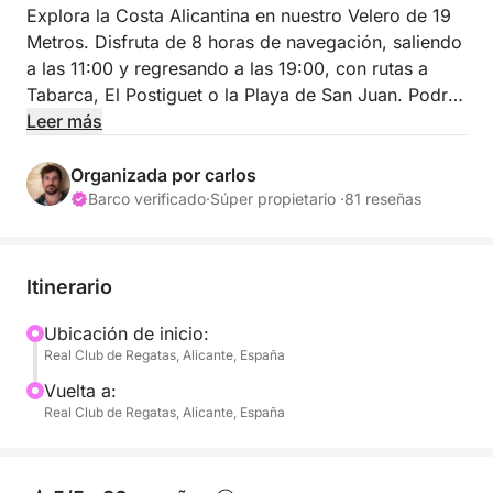
Explora la Costa Alicantina en nuestro Velero de 19
Metros. Disfruta de 8 horas de navegación, saliendo
a las 11:00 y regresando a las 19:00, con rutas a
Tabarca, El Postiguet o la Playa de San Juan. Podrás
disfrutar de paddle surf, snorkel y un equipo de
Leer más
música para ambientar tu día. ¡Una aventura
inolvidable en el mar!
Organizada por carlos
Barco verificado
·
Súper propietario ·
81 reseñas
Itinerario
Ubicación de inicio:
Real Club de Regatas, Alicante, España
Vuelta a:
Real Club de Regatas, Alicante, España