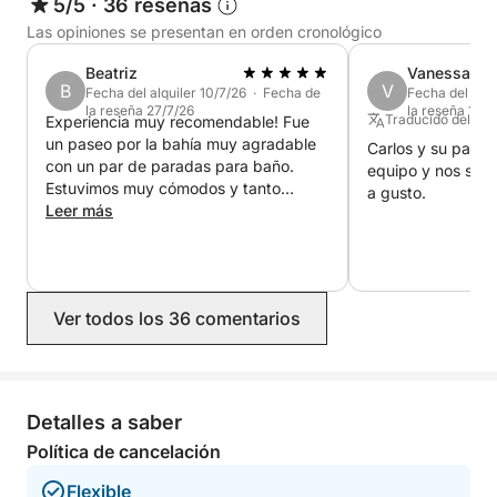
5/5
·
36 reseñas
Las opiniones se presentan en orden cronológico
Beatriz
Vanessa
B
V
Fecha del alquiler 10/7/26 · Fecha de
Fecha del alqu
la reseña 27/7/26
la reseña 17/6
Traducido del Al
Experiencia muy recomendable! Fue
un paseo por la bahía muy agradable
Carlos y su padr
con un par de paradas para baño.
equipo y nos sen
Estuvimos muy cómodos y tanto
a gusto.
Carlos como su padre fueron grandes
Leer más
anfitriones. Tarde espectacular sin
duda!
Ver todos los 36 comentarios
Detalles a saber
Política de cancelación
Flexible