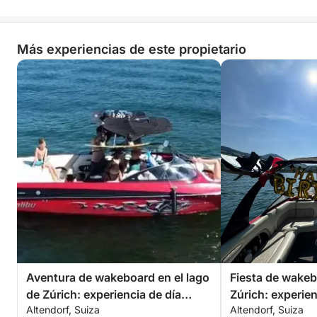
Más experiencias de este propietario
Aventura de wakeboard en el lago
Fiesta de wakeb
de Zúrich: experiencia de día
Zúrich: experien
Altendorf, Suiza
Altendorf, Suiza
completo con paisajes
completo para c