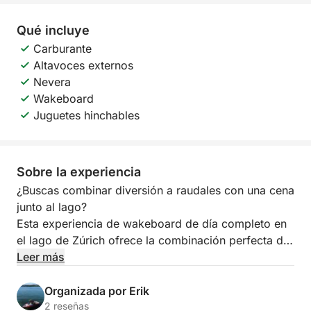
Qué incluye
Carburante
Altavoces externos
Nevera
Wakeboard
Juguetes hinchables
Sobre la experiencia
¿Buscas combinar diversión a raudales con una cena
junto al lago?
Esta experiencia de wakeboard de día completo en
el lago de Zúrich ofrece la combinación perfecta de
deportes acuáticos, paisajes impresionantes y una
Leer más
experiencia culinaria inolvidable.
Organizada por Erik
Tanto si planeas una escapada relajada como si
2 reseñas