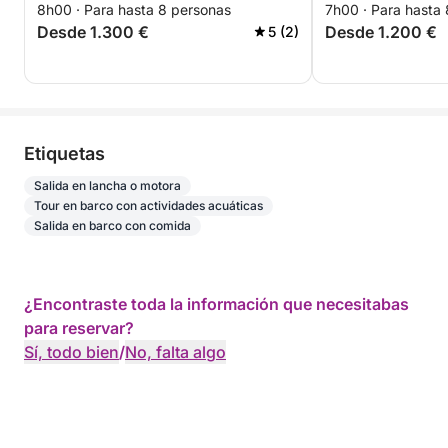
8h00 · Para hasta 8 personas
7h00 · Para hasta
espectaculares
cumpleaños o u
Desde 1.300 €
Desde 1.200 €
5 (2)
Etiquetas
Salida en lancha o motora
Tour en barco con actividades acuáticas
Salida en barco con comida
¿Encontraste toda la información que necesitabas
para reservar?
Sí, todo bien
/
No, falta algo