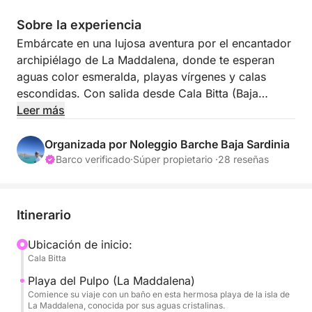
Sobre la experiencia
Embárcate en una lujosa aventura por el encantador
archipiélago de La Maddalena, donde te esperan
aguas color esmeralda, playas vírgenes y calas
escondidas. Con salida desde Cala Bitta (Baja
Cerdeña), este crucero de 7 horas te promete un día
Leer más
lleno de paisajes inolvidables, refrescantes baños y
la dicha del Mediterráneo. Ideal para los amantes de
Organizada por Noleggio Barche Baja Sardinia
la naturaleza y el sol, este tour te acerca a las joyas
Barco verificado
·
Súper propietario ·
28 reseñas
más impresionantes de la isla de Cerdeña.
Con su equilibrio perfecto entre exploración,
Itinerario
natación y relax, este crucero ofrece una
experiencia inolvidable en el paraíso sardo,
Ubicación de inicio:
Cala Bitta
diseñado para deleitar los sentidos y calmar el alma.
Playa del Pulpo (La Maddalena)
El precio del combustible no está incluido.
Comience su viaje con un baño en esta hermosa playa de la isla de
La Maddalena, conocida por sus aguas cristalinas.