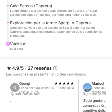
Con este tour, visitarás las mejores islas del
Cala Serena (Caprera)
Luego dirígete a la tranquila Cala Serena en Caprera, un lugar
archipiélago de La Maddalena:
sereno con aguas cristalinas, perfecto para nadar y relajarse.
Maddalena
Exploración por la tarde: Spargi o Caprera
Caprera
Concluya su viaje con una parada en Spargi o de regreso en
Budelli, Santa Maria, Razzoli
Caprera para seguir explorando, dependiendo de las condiciones
Spargi
climáticas.
Vuelta a:
cala bitta
4.9/5
·
27 reseñas
Las opiniones se presentan en orden cronológico
Georgi
Marisol
G
Fecha del alquiler 9/9/25 · Fecha de la
Fecha del alqu
reseña 9/9/25
reseña 8/9/25
Traducido del und
Traducido del Ing
.
¡Todo genial con
comunicación, bue
aperitivo delicioso