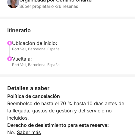
con capacidad para 10 y 14 comensales, una amplia
Súper propietario ·
36 reseñas
sala interior, un acogedor salón de verano y una
zona de bar.
- Cubierta superior: cuenta con una extensa zona
Itinerario
solárium, perfecta para disfrutar del sol y las vistas.
- Cubierta inferior: alberga los camarotes, la cocina
Ubicación de inicio:
Port Vell, Barcelona, España
y la sala de máquinas.
Es el lugar perfecto para celebrar reuniones, bodas,
Vuelta a:
eventos corporativos y celebraciones particulares.
Port Vell, Barcelona, España
Con el precio incluimos una copa de cava de
bienvenida y unos snacks para acompañar, la
Detalles a saber
bebida y la comida,junto con otros extras que
Política de cancelación
quieras añadir, se contratan aparte, una vez hecha la
Reembolso de hasta el 70 % hasta 10 días antes de
reserva. Puedes añadir, comida, bebida, música en
la llegada, gastos de gestión y del servicio no
directo...anímate!
incluidos.
Derecho de desistimiento para esta reserva:
No.
Saber más