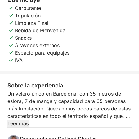
Carburante
Tripulación
Limpieza Final
Bebida de Bienvenida
Snacks
Altavoces externos
Espacio para equipajes
IVA
Sobre la experiencia
Un velero único en Barcelona, con 35 metros de
eslora, 7 de manga y capacidad para 65 personas
más tripulación. Quedan muy pocos barcos de estas
características en todo el territorio español y que, a
su vez, puedan albergar a tanta gente!
Leer más
Tiene tres cubiertas:
- Cubierta principal: incluye dos salones comedor
Organizada por Gotland Charter