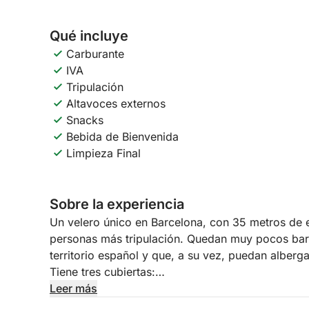
Qué incluye
Carburante
IVA
Tripulación
Altavoces externos
Snacks
Bebida de Bienvenida
Limpieza Final
Sobre la experiencia
Un velero único en Barcelona, con 35 metros de 
personas más tripulación. Quedan muy pocos barc
territorio español y que, a su vez, puedan alberga
Tiene tres cubiertas:
- Cubierta principal: incluye dos salones comed
Leer más
una amplia sala interior, un acogedor salón de ve