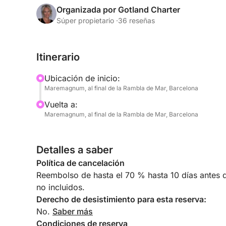
- Cubierta superior: cuenta con una extensa zona s
Organizada por Gotland Charter
vistas.
Súper propietario ·
36 reseñas
- Cubierta inferior: alberga los camarotes, la coc
Es el lugar perfecto para celebrar reuniones, bo
Itinerario
particulares.
Ubicación de inicio:
Con el precio incluimos una copa de cava de bie
Maremagnum, al final de la Rambla de Mar, Barcelona
bebida y la comida,junto con otros extras que qui
Vuelta a:
esta plataforma y directamente con nosotros, los 
Maremagnum, al final de la Rambla de Mar, Barcelona
Detalles a saber
Política de cancelación
Reembolso de hasta el 70 % hasta 10 días antes de
no incluidos.
Derecho de desistimiento para esta reserva:
No.
Saber más
Condiciones de reserva