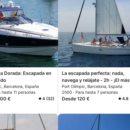
ta Dorada: Escapada en
La escapada perfecta: nada,
ado
navega y relájate - 2h - ¡El más
c, Barcelona, España
Port Olímpic, Barcelona, España
vendido!
 hasta 11 personas
2h00 · Para hasta 7 personas
200 €
Desde 120 €
4 (32)
4.8 