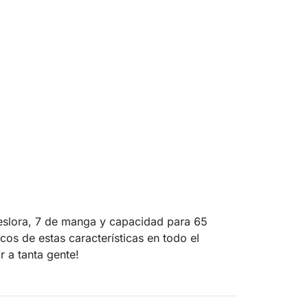
eslora, 7 de manga y capacidad para 65
os de estas características en todo el
r a tanta gente!
or con capacidad para 10 y 14 comensales,
rano y una zona de bar.